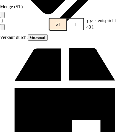
Menge (ST)
entspricht
1 ST
ST
l
40 l
Verkauf durch:
Grownert