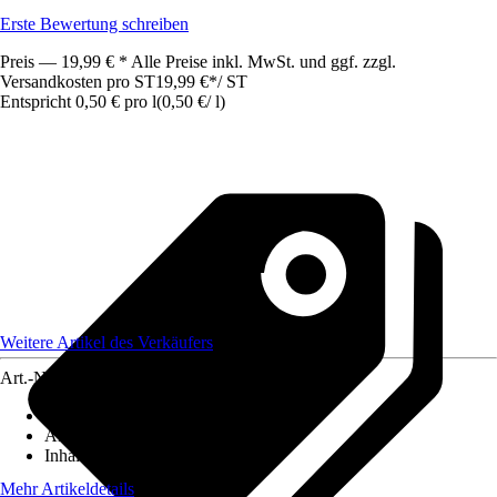
Erste Bewertung schreiben
Preis — 19,99 € * Alle Preise inkl. MwSt. und ggf. zzgl.
Versandkosten pro ST
19,99 €
*
/
ST
Entspricht 0,50 € pro l
(
0,50 €
/
l
)
Weitere Artikel des Verkäufers
Art.-Nr.
12469987
Geeignet für
:
Universell einsetzbar
Anwendung
:
Bepflanzung
Inhalt
:
40 l
Mehr Artikeldetails