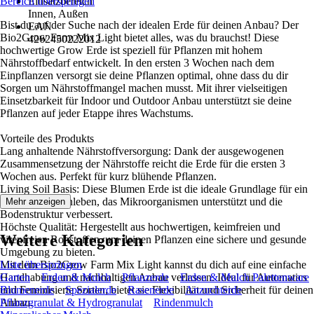
Bereich überspringen
Einsatzbereich
Innen, Außen
Bist du auf der Suche nach der idealen Erde für deinen Anbau? Der
EAN
Bio2Grow Farm Mix Light bietet alles, was du brauchst! Diese
4262450222012
hochwertige Grow Erde ist speziell für Pflanzen mit hohem
Nährstoffbedarf entwickelt. In den ersten 3 Wochen nach dem
Einpflanzen versorgt sie deine Pflanzen optimal, ohne dass du dir
Sorgen um Nährstoffmangel machen musst. Mit ihrer vielseitigen
Einsetzbarkeit für Indoor und Outdoor Anbau unterstützt sie deine
Pflanzen auf jeder Etappe ihres Wachstums.
Vorteile des Produkts
Lang anhaltende Nährstoffversorgung: Dank der ausgewogenen
Zusammensetzung der Nährstoffe reicht die Erde für die ersten 3
Wochen aus. Perfekt für kurz blühende Pflanzen.
Living Soil Basis: Diese Blumen Erde ist die ideale Grundlage für ein
gesundes Bodenleben, das Mikroorganismen unterstützt und die
Mehr anzeigen
Bodenstruktur verbessert.
Höchste Qualität: Hergestellt aus hochwertigen, keimfreien und
Weitere Kategorien
virenfreien Rohstoffen, um deinen Pflanzen eine sichere und gesunde
Umgebung zu bieten.
Mit dem Bio2Grow Farm Mix Light kannst du dich auf eine einfache
Liste überspringen
Handhabung und nachhaltigen Anbau verlassen. Ideal für Automatics
Garten
Erden & Mulch
Pflanzerde
Erden & Mulch Palettenware
und Feminisierte Sorten, bietet sie Flexibilität und Sicherheit für deinen
Blumenerde
Spezialerde
Rasenerde
Anzuchterde
Anbau.
Pflanzgranulat & Hydrogranulat
Rindenmulch