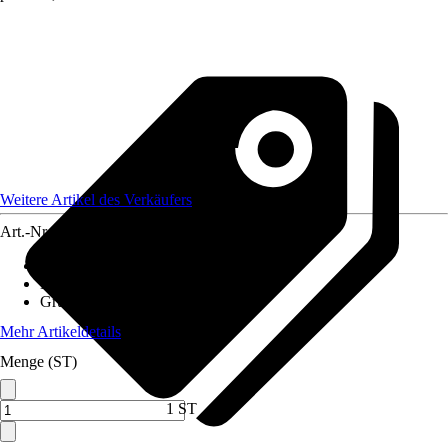
Weitere Artikel des Verkäufers
Art.-Nr.
12582537
Artikeltyp
:
Bindeartikel
Material
:
Polypropylen (PP)
Grundfarbe
:
Grün
Mehr Artikeldetails
Menge (ST)
1 ST