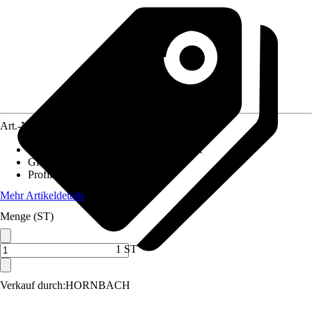
Art.-Nr.
10394404
Passepartout
:
Schrägschnittpassepartout
Glasart
:
Kein Glas
Profilbreite
:
1,2 cm
Mehr Artikeldetails
Menge (ST)
1 ST
Verkauf durch:
HORNBACH