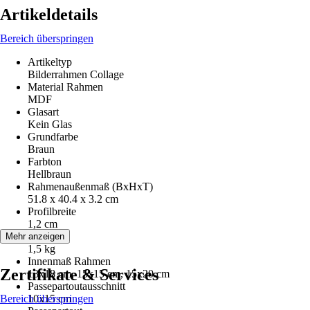
Artikeldetails
Bereich überspringen
Artikeltyp
Bilderrahmen Collage
Material Rahmen
MDF
Glasart
Kein Glas
Grundfarbe
Braun
Farbton
Hellbraun
Rahmenaußenmaß (BxHxT)
51.8 x 40.4 x 3.2 cm
Profilbreite
1,2 cm
Gewicht
Mehr anzeigen
1,5 kg
Innenmaß Rahmen
Zertifikate & Services
13x18 cm, 15x15 cm, 15x20 cm
Passepartoutausschnitt
Bereich überspringen
10x15 cm