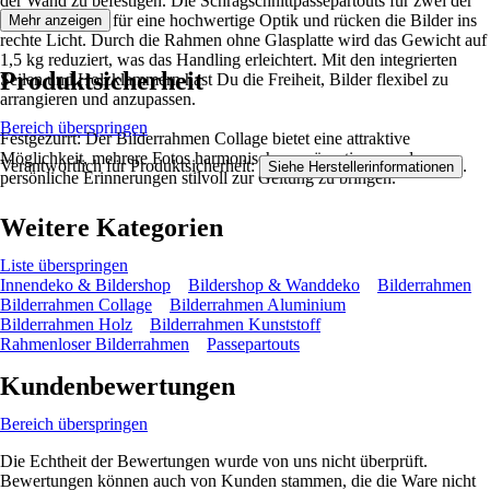
der Wand zu befestigen. Die Schrägschnittpassepartouts für zwei der
Rahmen sorgen für eine hochwertige Optik und rücken die Bilder ins
Mehr anzeigen
rechte Licht. Durch die Rahmen ohne Glasplatte wird das Gewicht auf
1,5 kg reduziert, was das Handling erleichtert. Mit den integrierten
Produktsicherheit
Seilen und Holzklammern hast Du die Freiheit, Bilder flexibel zu
arrangieren und anzupassen.
Bereich überspringen
Festgezurrt: Der Bilderrahmen Collage bietet eine attraktive
Möglichkeit, mehrere Fotos harmonisch zu präsentieren und so
Verantwortlich für Produktsicherheit:
.
Siehe Herstellerinformationen
persönliche Erinnerungen stilvoll zur Geltung zu bringen.
Weitere Kategorien
Liste überspringen
Innendeko & Bildershop
Bildershop & Wanddeko
Bilderrahmen
Bilderrahmen Collage
Bilderrahmen Aluminium
Bilderrahmen Holz
Bilderrahmen Kunststoff
Rahmenloser Bilderrahmen
Passepartouts
Kundenbewertungen
Bereich überspringen
Die Echtheit der Bewertungen wurde von uns nicht überprüft.
Bewertungen können auch von Kunden stammen, die die Ware nicht