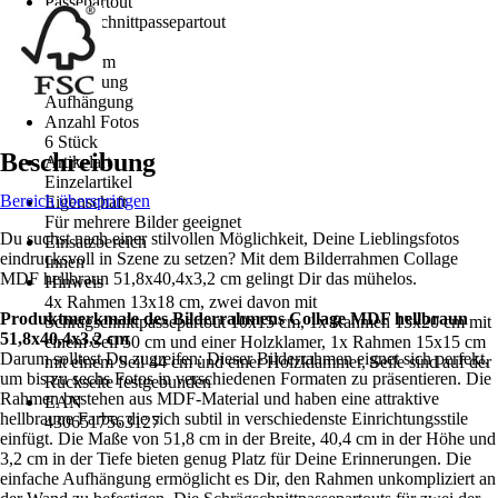
Passepartout
Schrägschnittpassepartout
Form
Multiform
Ausstattung
Aufhängung
Anzahl Fotos
6 Stück
Beschreibung
Artikelart
Einzelartikel
Bereich überspringen
Eigenschaft
Für mehrere Bilder geeignet
Du suchst nach einer stilvollen Möglichkeit, Deine Lieblingsfotos
Einsatzbereich
eindrucksvoll in Szene zu setzen? Mit dem Bilderrahmen Collage
Innen
MDF hellbraun 51,8x40,4x3,2 cm gelingt Dir das mühelos.
Hinweis
4x Rahmen 13x18 cm, zwei davon mit
Produktmerkmale des Bilderrahmens Collage MDF hellbraun
Schrägschnittpassepartout 10x15 cm, 1x Rahmen 15x20 cm mit
51,8x40,4x3,2 cm
einem Seil 50 cm und einer Holzklamer, 1x Rahmen 15x15 cm
Darum solltest Du zugreifen: Dieser Bilderrahmen eignet sich perfekt,
mit einem Seil 44 cm und einer Holzklammer, Seile sind auf der
um bis zu sechs Fotos in verschiedenen Formaten zu präsentieren. Die
Rückseite festgebunden
Rahmen bestehen aus MDF-Material und haben eine attraktive
EAN
hellbraune Farbe, die sich subtil in verschiedenste Einrichtungsstile
4306517563127
einfügt. Die Maße von 51,8 cm in der Breite, 40,4 cm in der Höhe und
3,2 cm in der Tiefe bieten genug Platz für Deine Erinnerungen. Die
einfache Aufhängung ermöglicht es Dir, den Rahmen unkompliziert an