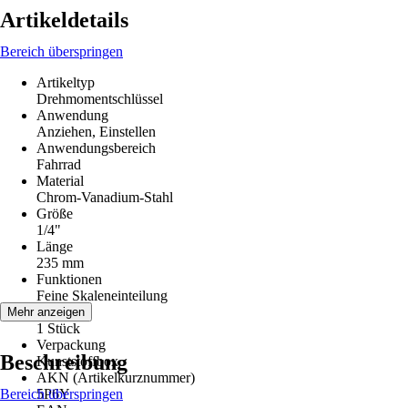
Artikeldetails
Bereich überspringen
Artikeltyp
Drehmomentschlüssel
Anwendung
Anziehen, Einstellen
Anwendungsbereich
Fahrrad
Material
Chrom-Vanadium-Stahl
Größe
1/4"
Länge
235 mm
Funktionen
Feine Skaleneinteilung
Inhalt
Mehr anzeigen
1 Stück
Verpackung
Beschreibung
Kunststoffbox
AKN (Artikelkurznummer)
Bereich überspringen
5P6Y