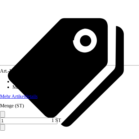
Art.-Nr.
10510691
Inhalt
:
1 Stück
Material
:
Chrom-Vanadium-Stahl
Mehr Artikeldetails
Menge (ST)
1 ST