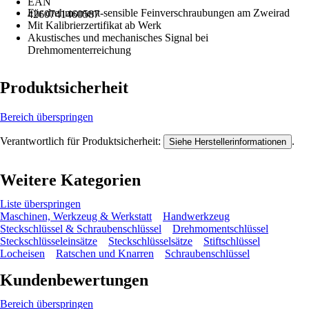
EAN
Für drehmoment-sensible Feinverschraubungen am Zweirad
4260741460587
Mit Kalibrierzertifikat ab Werk
Akustisches und mechanisches Signal bei
Drehmomenterreichung
Produktsicherheit
Bereich überspringen
Verantwortlich für Produktsicherheit:
.
Siehe Herstellerinformationen
Weitere Kategorien
Liste überspringen
Maschinen, Werkzeug & Werkstatt
Handwerkzeug
Steckschlüssel & Schraubenschlüssel
Drehmomentschlüssel
Steckschlüsseleinsätze
Steckschlüsselsätze
Stiftschlüssel
Locheisen
Ratschen und Knarren
Schraubenschlüssel
Kundenbewertungen
Bereich überspringen