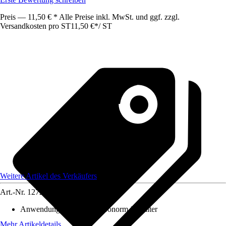
Preis — 11,50 € * Alle Preise inkl. MwSt. und ggf. zzgl.
Versandkosten pro ST
11,50 €
*
/
ST
Weitere Artikel des Verkäufers
Art.-Nr.
12721349
Anwendungsbereich
:
Gastronorm-Behälter
Mehr Artikeldetails