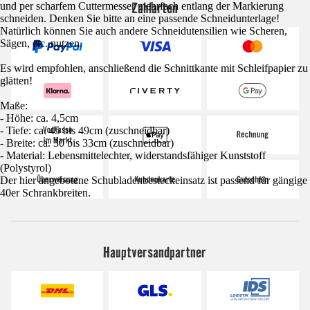
Zahlarten
und per scharfem Cuttermesser mehrfach entlang der Markierung
schneiden. Denken Sie bitte an eine passende Schneidunterlage!
Natürlich können Sie auch andere Schneidutensilien wie Scheren,
Sägen, etc. nutzen.
Es wird empfohlen, anschließend die Schnittkante mit Schleifpapier zu
glätten!
Maße:
- Höhe: ca. 4,5cm
- Tiefe: ca. 45 bis 49cm (zuschneidbar)
- Breite: ca. 30 bis 33cm (zuschneidbar)
- Material: Lebensmittelechter, widerstandsfähiger Kunststoff
(Polystyrol)
Der hier angebotene Schubladenbesteckeinsatz ist passend für gängige
40er Schrankbreiten.
Hauptversandpartner