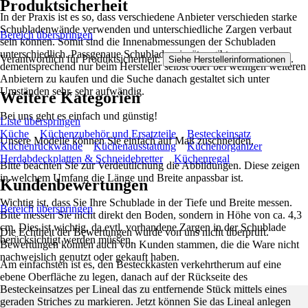
Produktsicherheit
In der Praxis ist es so, dass verschiedene Anbieter verschieden starke
Schubladenwände verwenden und unterschiedliche Zargen verbaut
Bereich überspringen
sein können. Somit sind die Innenabmessungen der Schubladen
unterschiedlich. Passgenaue Schubladeneinsätze gibt es
Verantwortlich für Produktsicherheit:
.
Siehe Herstellerinformationen
dementsprechend nur beim Hersteller selbst oder bei wenigen weiteren
Anbietern zu kaufen und die Suche danach gestaltet sich unter
Umständen sehr, sehr aufwändig.
Weitere Kategorien
Bei uns geht es einfach und günstig!
Liste überspringen
Küche
Küchenzubehör und Ersatzteile
Besteckeinsatz
Unsere Modelle können Sie einfach auf Maß zuschneiden.
Küchenrückwände
Küchenausstattung
Küchenorganizer
Herdabdeckplatten & Schneidebretter
Küchenregal
Bitte beachten Sie zur Verdeutlichung die Abbildungen. Diese zeigen
in welchem Umfang die Länge und Breite anpassbar ist.
Kundenbewertungen
Wichtig ist, dass Sie Ihre Schublade in der Tiefe und Breite messen.
Bereich überspringen
Bitte messen Sie nicht direkt den Boden, sondern in Höhe von ca. 4,3
cm. Dies ist wichtig, da evtl. vorhandene Zargen in der Schublade
Die Echtheit der Bewertungen wurde von uns nicht überprüft.
berücksichtigt werden müssen.
Bewertungen können auch von Kunden stammen, die die Ware nicht
nachweislich genutzt oder gekauft haben.
Am einfachsten ist es, den Besteckkasten verkehrtherum auf eine
ebene Oberfläche zu legen, danach auf der Rückseite des
Besteckeinsatzes per Lineal das zu entfernende Stück mittels eines
geraden Striches zu markieren. Jetzt können Sie das Lineal anlegen