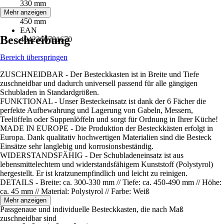
330 mm
Höhe
Mehr anzeigen
450 mm
EAN
Beschreibung
4042366781670
Bereich überspringen
ZUSCHNEIDBAR - Der Besteckkasten ist in Breite und Tiefe
zuschneidbar und dadurch universell passend für alle gängigen
Schubladen in Standardgrößen.
FUNKTIONAL - Unser Besteckeinsatz ist dank der 6 Fächer die
perfekte Aufbewahrung und Lagerung von Gabeln, Messern,
Teelöffeln oder Suppenlöffeln und sorgt für Ordnung in Ihrer Küche!
MADE IN EUROPE - Die Produktion der Besteckkästen erfolgt in
Europa. Dank qualitativ hochwertigen Materialien sind die Besteck
Einsätze sehr langlebig und korrosionsbeständig.
WIDERSTANDSFÄHIG - Der Schubladeneinsatz ist aus
lebensmittelechtem und widerstandsfähigem Kunststoff (Polystyrol)
hergestellt. Er ist kratzunempfindlich und leicht zu reinigen.
DETAILS - Breite: ca. 300-330 mm // Tiefe: ca. 450-490 mm // Höhe:
ca. 45 mm // Material: Polystyrol // Farbe: Weiß
Mehr anzeigen
Passgenaue und individuelle Besteckkasten, die nach Maß
zuschneidbar sind