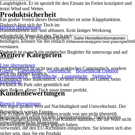
Langlebigkeit. Er ist speziell für den Einsatz im Freien konzipiert und
trotzt Wind und Wetter.
Produktsicherheit
Ein großer Vorteil dieses Beistelltisches ist seine Klappfunktion.
Dadurch lässt sich der Tisch im
Bereich überspringen
Handumdrehen auf- und abbauen. Kein lästiges Werkzeug
erforderlich! Wenn Sie den Tisch nicht
Verantwortlich für Produktsicherheit:
.
Siehe Herstellerinformationen
benötigen, können Sie ihn einfach zusammenklappen und platzsparend
verstauen.
Dadurch ist er auch ein praktischer Begleiter für unterwegs und auf
Weitere Kategorien
Reisen.
Liste überspringen
Der Klapptisch ist nicht nur ein praktischer Campingtisch, sondern
Garten
Gartenmöbel
Gartentische
Beistelltische Outdoor
auch ein kleiner Esstisch,
Gartenesstisch
Balkontische
Loungetische
Stehtische
Gartentisch oder Balkontisch. Ob beim Grillen im Garten, beim
Feuertische
Picknick im Park oder gemütlich auf
dem Balkon, dieser Tisch passt immer perfekt.
Kundenbewertungen
Bereich überspringen
Wir legen großen Wert auf Nachhaltigkeit und Umweltschutz. Der
Beistelltisch wird in Europa
Die Echtheit der Bewertungen wurde von uns nicht überprüft.
hergestellt und erfüllt höchste Qualitätsstandards. Dabei werden
Bewertungen können auch von Kunden stammen, die die Ware nicht
umweltfreundliche Materialien
nachweislich genutzt oder gekauft haben.
verwendet, die den EU-Richtlinien entsprechen. Sie können sich also
sicher sein, dass Sie ein Produkt