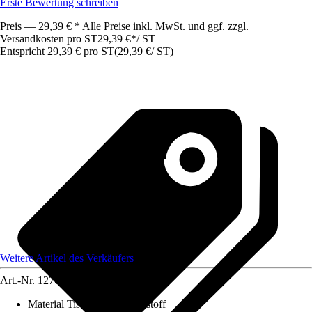
Erste Bewertung schreiben
Preis — 29,39 € * Alle Preise inkl. MwSt. und ggf. zzgl.
Versandkosten pro ST
29,39 €
*
/
ST
Entspricht 29,39 € pro ST
(
29,39 €
/
ST
)
Weitere Artikel des Verkäufers
Art.-Nr.
12707649
Material Tischplatte
:
Kunststoff