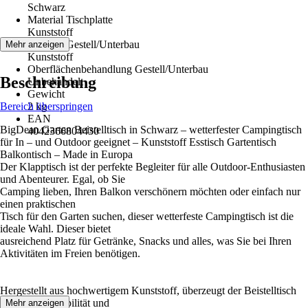
Schwarz
Material Tischplatte
Kunststoff
Material Gestell/Unterbau
Mehr anzeigen
Kunststoff
Oberflächenbehandlung Gestell/Unterbau
Beschreibung
Unbehandelt
Gewicht
Bereich überspringen
2 kg
EAN
BigDean Garten Beistelltisch in Schwarz – wetterfester Campingtisch
4042366804430
für In – und Outdoor geeignet – Kunststoff Esstisch Gartentisch
Balkontisch – Made in Europa
Der Klapptisch ist der perfekte Begleiter für alle Outdoor-Enthusiasten
und Abenteurer. Egal, ob Sie
Camping lieben, Ihren Balkon verschönern möchten oder einfach nur
einen praktischen
Tisch für den Garten suchen, dieser wetterfeste Campingtisch ist die
ideale Wahl. Dieser bietet
ausreichend Platz für Getränke, Snacks und alles, was Sie bei Ihren
Aktivitäten im Freien benötigen.
Hergestellt aus hochwertigem Kunststoff, überzeugt der Beistelltisch
durch seine Stabilität und
Mehr anzeigen