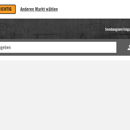
RICHTIG
Anderen Markt wählen
Sendungsverfolg