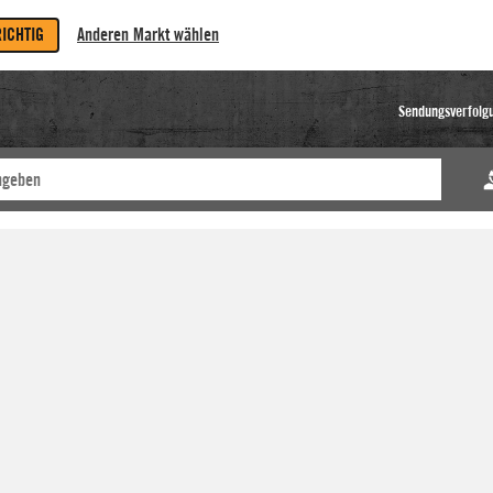
RICHTIG
Anderen Markt wählen
Sendungsverfolg