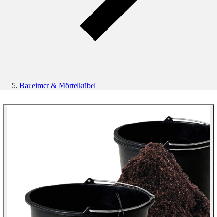
Baueimer & Mörtelkübel