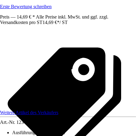
Erste Bewertung schreiben
Preis — 14,69 € * Alle Preise inkl. MwSt. und ggf. zzgl.
Versandkosten pro ST
14,69 €
*
/
ST
Weitere Artikel des Verkäufers
Art.-Nr.
12349996
Ausführung
:
Anmischeimer