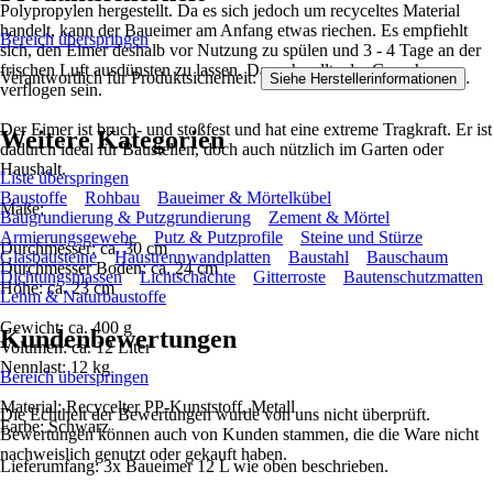
Polypropylen hergestellt. Da es sich jedoch um recyceltes Material
handelt, kann der Baueimer am Anfang etwas riechen. Es empfiehlt
Bereich überspringen
sich, den Eimer deshalb vor Nutzung zu spülen und 3 - 4 Tage an der
frischen Luft ausdünsten zu lassen. Danach sollte der Geruch
Verantwortlich für Produktsicherheit:
.
Siehe Herstellerinformationen
verflogen sein.
Der Eimer ist bruch- und stoßfest und hat eine extreme Tragkraft. Er ist
Weitere Kategorien
dadurch ideal für Baustellen, doch auch nützlich im Garten oder
Haushalt.
Liste überspringen
Baustoffe
Rohbau
Baueimer & Mörtelkübel
Maße:
Baugrundierung & Putzgrundierung
Zement & Mörtel
Armierungsgewebe
Putz & Putzprofile
Steine und Stürze
Durchmesser: ca. 30 cm
Glasbausteine
Haustrennwandplatten
Baustahl
Bauschaum
Durchmesser Boden: ca. 24 cm
Dichtungsmassen
Lichtschächte
Gitterroste
Bautenschutzmatten
Höhe: ca. 23 cm
Lehm & Naturbaustoffe
Gewicht: ca. 400 g
Kundenbewertungen
Volumen: ca. 12 Liter
Nennlast: 12 kg
Bereich überspringen
Material: Recycelter PP-Kunststoff, Metall
Die Echtheit der Bewertungen wurde von uns nicht überprüft.
Farbe: Schwarz
Bewertungen können auch von Kunden stammen, die die Ware nicht
nachweislich genutzt oder gekauft haben.
Lieferumfang: 3x Baueimer 12 L wie oben beschrieben.