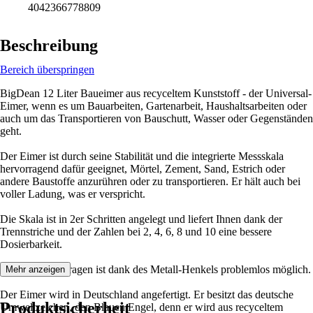
4042366778809
Beschreibung
Bereich überspringen
BigDean 12 Liter Baueimer aus recyceltem Kunststoff - der Universal-
Eimer, wenn es um Bauarbeiten, Gartenarbeit, Haushaltsarbeiten oder
auch um das Transportieren von Bauschutt, Wasser oder Gegenständen
geht.
Der Eimer ist durch seine Stabilität und die integrierte Messskala
hervorragend dafür geeignet, Mörtel, Zement, Sand, Estrich oder
andere Baustoffe anzurühren oder zu transportieren. Er hält auch bei
voller Ladung, was er verspricht.
Die Skala ist in 2er Schritten angelegt und liefert Ihnen dank der
Trennstriche und der Zahlen bei 2, 4, 6, 8 und 10 eine bessere
Dosierbarkeit.
Ein einfaches Tragen ist dank des Metall-Henkels problemlos möglich.
Mehr anzeigen
Der Eimer wird in Deutschland angefertigt. Er besitzt das deutsche
Produktsicherheit
Umweltzeichen, den Blauen Engel, denn er wird aus recyceltem