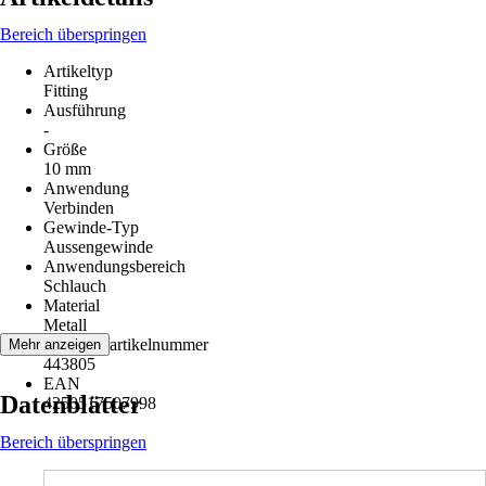
Bereich überspringen
Artikeltyp
Fitting
Ausführung
-
Größe
10 mm
Anwendung
Verbinden
Gewinde-Typ
Aussengewinde
Anwendungsbereich
Schlauch
Material
Metall
Herstellerartikelnummer
Mehr anzeigen
443805
EAN
Datenblätter
4250517507998
Bereich überspringen