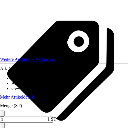
Weitere Artikel des Verkäufers
Art.-Nr.
12321538
Größe
:
10 mm
Anwendung
:
Verbinden
Gewinde-Typ
:
Aussengewinde
Mehr Artikeldetails
Menge (ST)
1 ST