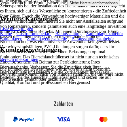
unbeabsichtigtes Lösen der Verbindungen zu verhindern. Die
Verantwortlich für Produktsicherheit:
.
Siehe Herstellerinformationen
Zeitersparnis bei der Installation des Bierschlauchtüllensets ermöglicht
es Ihnen, sich auf das Wesentliche zu konzentrieren - die Zufriedenheit
Ihrer Gäste. Durch die Verwendung hochwertiger Materialien und die
Weitere Kategorien
präzise Verarbeitung minimieren Sie nicht nur Ausfallzeiten aufgrund
von Reparaturen, sondern garantieren auch eine langfristige Investition
Liste überspringen
in die Effizienz Ihres Betriebs. Mit einem Durchmesser von 10mm
Küche
Gastronomiebedarf
Barausstattung
Zapfanlagenzubehör
passen die Tüllen perfekt zu den meisten handelsüblichen
Zapfanlagen
Zapfanlagenersatzteile
Barausstattungszubehör
Bierschläuchen, was eine universelle Anwendbarkeit gewährleistet.
Die widerstandsfähigen PVC-Dichtungen sorgen dafür, dass Ihr
Kundenbewertungen
Bierschlauchsystem auch unter hohen Belastungen optimal
funktioniert. Das Bierschlauchtüllenset ist nicht nur ein technisches
Bereich überspringen
Zubehör, sondern ein Beitrag zur Perfektionierung Ihres
Bierausschanks. Verbessern Sie die Zuverlässigkeit Ihrer
Die Echtheit der Bewertungen wurde von uns nicht überprüft.
Bierzapfanlage und steigern Sie die Zufriedenheit Ihrer Gäste –
Bewertungen können auch von Kunden stammen, die die Ware nicht
bestellen Sie das Bierschlauchtüllenset jetzt und setzen Sie auf
nachweislich genutzt oder gekauft haben.
Qualität, Komfort und professionellen Biergenuss!
Zahlarten