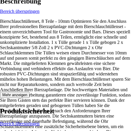
Beschreibung
Bereich überspringen
Bierschlauchtüllenset, 8 Teile - 10mm Optimieren Sie den Anschluss
Ihrer professionellen Bierzapfanlage mit dem Bierschlauchtüllenset -
einem unverzichtbaren Tool für Gastronomie und Bars. Dieses speziell
konzipierte Set, bestehend aus 8 Teilen, ermöglicht eine schnelle und
unkomplizierte Installation. 1 x Tülle gerade 1 x Tülle gebogen 2 x
Sechskantmutter 5/8 Zoll 2 x PVC-Dichtungen 2 x Ohr
Schlauchklemmen Die Tüllen weisen einen Durchmesser von 10mm
auf und passen somit perfekt zu den gängigen Bierschläuchen auf dem
Markt. Die mitgelieferten Klemmen gewährleisten eine sichere
Verbindung und verhindern effektiv das Auslaufen von Bier. Die
robusten PVC-Dichtungen sind strapazierfähig und widerstehen
mühelos hohen Belastungen. Mit dem Bierschlauchtüllenset sparen Sie
nicht nur Reparaturkosten, sondern auch wertvolle Zeit beim
Anschließen Ihrer Bierzapfanlage. Die hochwertigen Materialien und
die präzise Verarbeitung garantieren eine zuverlässige Funktion, sodass
Mehr anzeigen
Sie Ihren Gästen stets das perfekte Bier servieren können. Dank der
mitgelieferten geraden und gebogenen Tüllen haben Sie die
Produktsicherheit
Flexibilität, die Installation je nach den Anforderungen Ihrer
Bierzapfanlage anzupassen. Die Sechskantmuttern bieten eine
zuverlässige und dauerhafte Befestigung, während die Ohr
Bereich überspringen
Schlauchklemmen eine zusätzliche Sicherheitsebene bieten, um ein