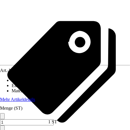
Art.-Nr.
12578417
Grundfarbe
:
Rot
Einsatzbereich
:
Außen
Material
:
Ton
Mehr Artikeldetails
Menge (ST)
1 ST