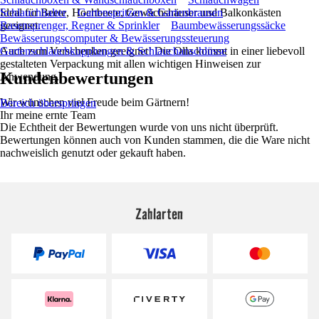
Ideal für Beete, Hochbeete, Gewächshäuser und Balkonkästen
Schlauchhalter
Gartenspritzen & Gartenbrausen
geeignet.
Rasensprenger, Regner & Sprinkler
Baumbewässerungssäcke
Bewässerungscomputer & Bewässerungssteuerung
Auch zum Verschenken geeignet! Die Olla kommt in einer liebevoll
Gartenschlauchkupplungen & Schlauchanschlüsse
gestalteten Verpackung mit allen wichtigen Hinweisen zur
Kundenbewertungen
Anwendung.
Wir wünschen viel Freude beim Gärtnern!
Bereich überspringen
Ihr meine ernte Team
Die Echtheit der Bewertungen wurde von uns nicht überprüft.
Bewertungen können auch von Kunden stammen, die die Ware nicht
nachweislich genutzt oder gekauft haben.
Zahlarten