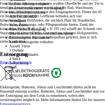
Funktionalität. Mit seiner eleganten weißen Oberfläche und der Tür in
Im Lieferumfang enthalten
trendiger Zementoptik eignet er sich ideal für Bad, Waschraum,
Duschkabinenabzieher mit Saugnapf
Heizraum, Wäscherei oder sogar den Eingangsbereich. Hinter der 45
Herstellerartikelnummer
cm breiten Tür mit stabiler Griffleiste befinden sich vier
A2090602000022
höhenverstellbare Holzböden, die reichlich Platz für Handtücher,
Montageart
Bettwäsche, Reinigungs- oder Pflegeprodukte bieten. Dank der
Vormontiert
kompakten Maße (B 45 x T 47 x H 195 cm) schafft der Schrank viel
Hinweis zur Entsorgung
Stauraum auf kleiner Fläche. Gefertigt aus robusten Holzpaneelen,
Bitte beachte die Hinweise zur Entsorgung
reversibel montierbar und zum Selbstaufbau geliefert, lässt er sich
Elektroaltgerät-Rücknahme
einfach aufbauen.
Keine Elektrogeräte enthalten
Anzahl Türen
1 Drehtür
Entsorgung
Anzahl Schubladen
4 Stück
Bereich überspringen
Beleuchtung
Nein
EAN
8056201403319
Elektrogeräte, Batterien, Akkus und Leuchtmittel dürfen nicht im
Hausmüll entsorgt werden. Batterien, Akkus und Leuchtmittel sind vor
der Entsorgung aus dem Gerät zu entnehmen, sofern dies
zerstörungsfrei möglich ist. Mehr Informationen findest Du bei unseren
Entsorgungsservices
.