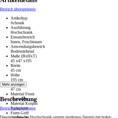
Artikeldetails
Bereich überspringen
Artikeltyp
Schrank
Ausführung
Hochschrank
Einsatzbereich
Innen, Feuchtraum
Anwendungsbereich
Bodenstehend
Maße (BxHxT)
45 x47 x195
Breite
45 cm
Höhe
195 cm
Tiefe
Mehr anzeigen
47 cm
Material Front
Beschreibung
Spanplatte
Material Korpus
Bereich überspringen
Spanplatte
Form Griff
Dieser praktische Hochschrank vereint modernes Design mit hoher
Griffmulde