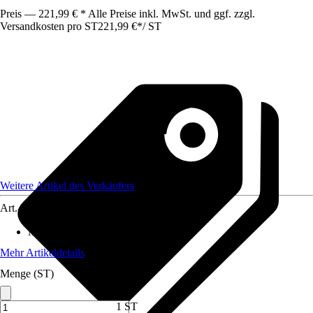
Preis — 221,99 € * Alle Preise inkl. MwSt. und ggf. zzgl.
Versandkosten pro ST
221,99 €
*
/
ST
Weitere Artikel des Verkäufers
Art.-Nr.
12578478
Maße (BxHxT)
:
45 x47 x195
Mehr Artikeldetails
Menge (ST)
1 ST