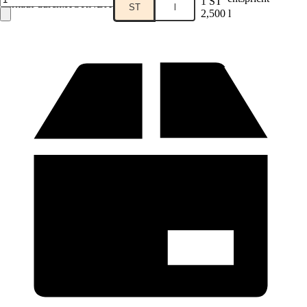
1 ST
Verkauf durch:
HORNBACH
ST
l
2,500 l