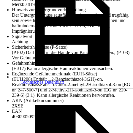
Merkblatt beachten.
Hinweis zur Untergrundvorbehandlung
Der Untergrund muss saugfähig, sauber, trocken und tragfähig
sein sowie frei von Algen, Moosen, alten Farbanstrichen und
haftmindernden Schichten wie z. B. Öl, Fett, Wachs,
Imprägnierungen
Signalwort
Achtung
Sicherheitshinweise (P-Sätze)
(P102) Darf nicht in die Hände von Kindern gelangen., (P103)
Vor Gebrauch Kennzeichnungsetikett lesen.
Gefahrenhinweise (H-Sätze)
(H317) Kann allergische Hautreaktionen verursachen.
Ergänzende Gefahrenmerkmale (EUH-Sätze)
(EUH208) Enthält 1,2-Benzisothiazol-3(2H)-on,
Technisches Datenblatt
Reaktionsmasse aus: 5-Chlor-2-methyl-2H-isothiazol-3-on [EG
nr. 247-500-7] und 2-Methyl-2H-isothiazol-3-on [EG nr. 220-
239-6] (3:1). Kann allergische Reaktionen hervorrufen.
AKN (Artikelkurznummer)
2XSE
EAN
4030905095234