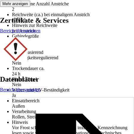
Empfohlene Anzahl Anstriche
Mehr anzeigen
2
Reichweite (ca.) bei einmaligem Anstrich
Zertifikate & Services
15 m²/l
Hinweis zur Reichweite
Bereich überspringen
pro Anstrich
Gebindegröße
2,5 l
Basis
Wasserbasierend
Feuchtigkeitsregulierend
Nein
Trockendauer ca.
24 h
Datenblätter
Blauer Engel
Nein
Bereich überspringen
Wetter- und UV-Beständigkeit
Ja
Einsatzbereich
Außen
Verarbeitung
Rollen, Streichen, Sprühen
Hinweis
Vor Frost schützen. Vor Gebrauch immer die Kennzeichnung
lesen sowie weitere Produktinformationen im Technisches