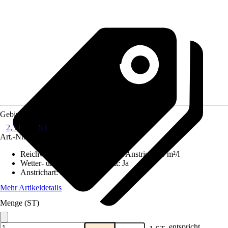
Gebindegröße
2,5 l
5 l
Art.-Nr.
6630515
Reichweite (ca.) bei einmaligem Anstrich
:
15 m²/l
Wetter- und UV-Beständigkeit
:
Ja
Anstrichart
:
Lasierend
Mehr Artikeldetails
Menge (ST)
entspricht