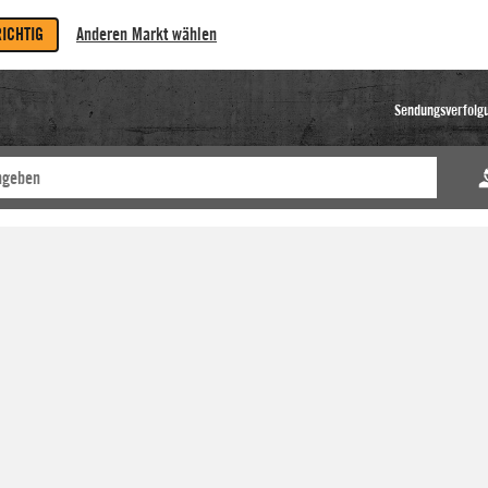
RICHTIG
Anderen Markt wählen
Sendungsverfolg