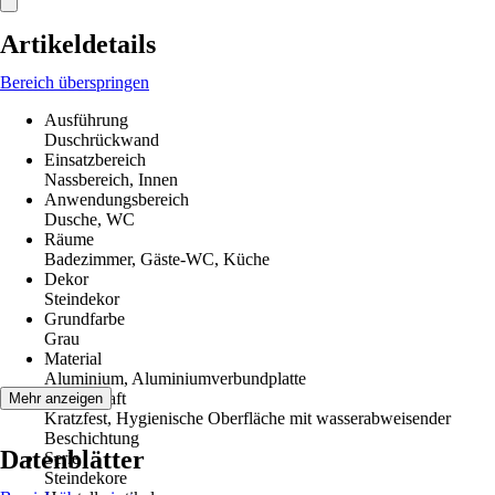
Artikeldetails
Bereich überspringen
Ausführung
Duschrückwand
Einsatzbereich
Nassbereich, Innen
Anwendungsbereich
Dusche, WC
Räume
Badezimmer, Gäste-WC, Küche
Dekor
Steindekor
Grundfarbe
Grau
Material
Aluminium, Aluminiumverbundplatte
Eigenschaft
Mehr anzeigen
Kratzfest, Hygienische Oberfläche mit wasserabweisender
Beschichtung
Datenblätter
Serie
Steindekore