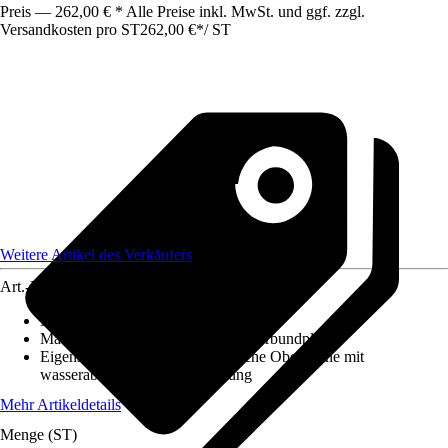
Preis — 262,00 € * Alle Preise inkl. MwSt. und ggf. zzgl.
Versandkosten pro ST
262,00 €
*
/
ST
Weitere Artikel des Verkäufers
Art.-Nr.
12584530
Maße (LxBxS)
:
2100x1250x3
Material
:
Aluminium, Aluminiumverbundplatte
Eigenschaft
:
Kratzfest, Hygienische Oberfläche mit
wasserabweisender Beschichtung
Mehr Artikeldetails
Menge (ST)