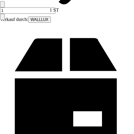
1 ST
Verkauf durch:
WALLLUX