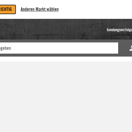
RICHTIG
Anderen Markt wählen
Sendungsverfolg