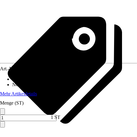
Art.-Nr.
12320449
Altersempfehlung
:
Ab 3 Jahren
Norm / Prüfzeichen
:
EN71-1-2-3
Mehr Artikeldetails
Menge (ST)
1 ST