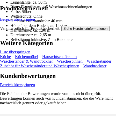
Leinenlänge: ca. 50 m
Bietet Platz für: ca. 4-5 Waschmaschinenladungen
Produktsicherheit
Farbe: Silber
Wetterschutz: Ohne
Bereich überspringen
Durchmesser Standrohr: 40 mm
Höhe über dem Boden: ca. 1,90 m
Verantwortlich für Produktsicherheit:
.
Siehe Herstellerinformationen
Kantenlänge: ca. 1,90 m
Durchmesser: ca. 2,65 m
Befestigung inklusive: Zum Betonieren
Weitere Kategorien
Liste überspringen
Küche
Küchenmöbel
Hauswirtschaftsraum
Wäscheständer & Wandtrockner
Wäschespinnen
Wäscheständer
Zubehör für Wäscheständer und Wäschespinnen
Wandtrockner
Kundenbewertungen
Bereich überspringen
Die Echtheit der Bewertungen wurde von uns nicht überprüft.
Bewertungen können auch von Kunden stammen, die die Ware nicht
nachweislich genutzt oder gekauft haben.