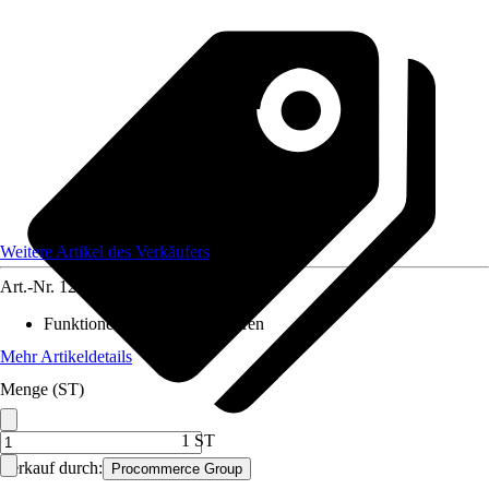
Weitere Artikel des Verkäufers
Art.-Nr.
12461889
Funktionen
:
Zum Einbetonieren
Mehr Artikeldetails
Menge (ST)
1 ST
Verkauf durch:
Procommerce Group