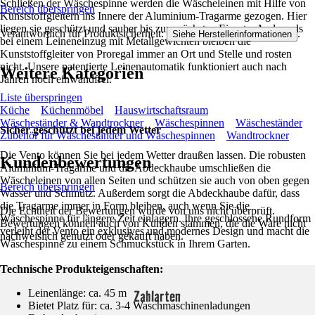
Schließen der Wäschespinne werden die Wäscheleinen mit Hilfe von
Bereich überspringen
Kunststoffgleitern ins Innere der Aluminium-Tragarme gezogen. Hier
liegen sie geschützt und sauber bis zum nächsten Einsatz. Anders als
Verantwortlich für Produktsicherheit:
.
Siehe Herstellerinformationen
bei einem Leineneinzug mit Metallgewichten bleiben die
Kunststoffgleiter von Proregal immer an Ort und Stelle und rosten
nicht. Unsere patentierte Leinenautomatik funktioniert auch nach
Weitere Kategorien
Jahren noch einwandfrei.
Liste überspringen
Küche
Küchenmöbel
Hauswirtschaftsraum
Wäscheständer & Wandtrockner
Wäschespinnen
Wäscheständer
Sicher geschützt bei jedem Wetter
Zubehör für Wäscheständer und Wäschespinnen
Wandtrockner
Die Vento können Sie bei jedem Wetter draußen lassen. Die robusten
Kundenbewertungen
Aluminium-Tragarme und die Abdeckhaube umschließen die
Wäscheleinen von allen Seiten und schützen sie auch von oben gegen
Bereich überspringen
Wasser und Schmutz. Außerdem sorgt die Abdeckhaube dafür, dass
die Tragarme immer in Form bleiben, auch wenn Sie die
Die Echtheit der Bewertungen wurde von uns nicht überprüft.
Wäschespinne für längere Zeit einlagern. Ihre geschlossene Rundform
Bewertungen können auch von Kunden stammen, die die Ware nicht
verleiht der Vento ein exklusives und modernes Design und macht die
nachweislich genutzt oder gekauft haben.
Wäschespinne zu einem Schmuckstück in Ihrem Garten.
Technische Produkteigenschaften:
Zahlarten
Leinenlänge: ca. 45 m
Bietet Platz für: ca. 3-4 Waschmaschinenladungen