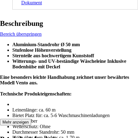
Dokument
Beschreibung
Bereich überspringen
Aluminium-Standrohr Ø 50 mm
Stufenlose Höhenverstellung
Sternteile aus hochwertigem Kunststoff
Witterungs- und UV-beständige Wäscheleine Inklusive
Bodenhülse mit Deckel
Eine besonders leichte Handhabung zeichnet unser bewährtes
Modell Vento aus.
Technische Produkteigenschaften:
Leinenlänge: ca. 60 m
Bietet Platz für: ca. 5-6 Waschmaschinenladungen
Farbe: Silber
Mehr anzeigen
Wetterschutz: Ohne
Durchmesser Standrohr: 50 mm
Höhe über dem Boden: ca. 1,70 m