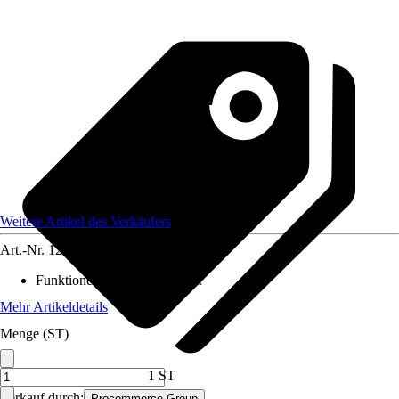
Weitere Artikel des Verkäufers
Art.-Nr.
12461892
Funktionen
:
Höhenverstellbar
Mehr Artikeldetails
Menge (ST)
1 ST
Verkauf durch:
Procommerce Group