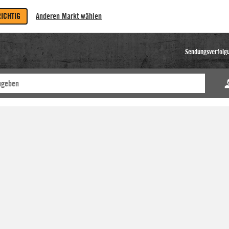
RICHTIG
Anderen Markt wählen
Sendungsverfolg