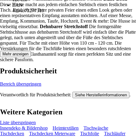
Diese Husse macht aus jedem einfachen Stehtisch einen festlichen
EAN
Tisch. Egal, ob Sie Ihrer privaten Feier einen edlen Look geben oder
4054673277319
einen repräsentativen Empfang ausstatten möchten. Auf einer Messe,
Empfang, Kommunion, Taufe, Hochzeit, Event & mehr: Die Husse ist
vielseitig einsetzbar.
Dehnbarer Stretchstoff
Die formgenähte
Stehtischhusse aus dehnbarem Stretchstoff wird einfach über die Platte
gelegt, nach unten abgestreift und über die Füße des Stehtisches
gespannt. Für Tische mit einer Höhe von 110 cm - 120 cm. Die
Verstärkungen für die Tischfüße bieten einen besonders rutschfesten
Halt. Der 10% Elasthananteil sorgt für einen perfekten Sitz und eine
Mehr anzeigen
sichere Passform.
Produktsicherheit
Bereich überspringen
Verantwortlich für Produktsicherheit:
.
Siehe Herstellerinformationen
Weitere Kategorien
Liste überspringen
Innendeko & Bildershop
Heimtextilien
Tischwäsche
Tischdecken
Tischdecken Meterware
Tischfolie
Tischläufer