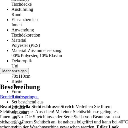
Tischdecke
Ausführung
Rund
Einsatzbereich
Innen
Anwendung
Tischdekoration
Material
Polyester (PES)
Material-Zusammensetzung
90% Polyester, 10% Elastan
Dekoroptik
Uni
Maße
Mehr anzeigen
70x110cm
Breite
Beschreibung
70 cm
Form
Bereich überspringen
Rund
Set bestehend aus
Beautissu Stella Stehtischhusse Stretch
Verleihen Sie Ihrem
2 Stück
Stehtisch ein neues Aussehen! Mit einer Stehtischhusse gelingt es
Artikelart
Ihnen im Nu. Die Stretchhusse der Serie Stella von Beautissu passt
Set
sich perfekt Ihrem Stehtisch an, ist nahezu bügelfrei und kann bei 40°C
Länge
schonend in der Waschmaschine gewaschen werden.
Edler Look
120 cm