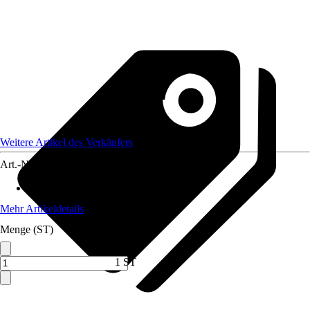
Weitere Artikel des Verkäufers
Art.-Nr.
12623729
Material
:
Polyester (PES)
Mehr Artikeldetails
Menge (ST)
1 ST