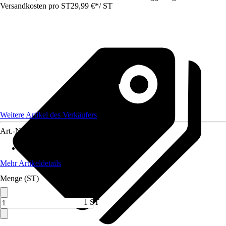
Versandkosten pro ST
29,99 €
*
/
ST
Weitere Artikel des Verkäufers
Art.-Nr.
12623676
Material
:
Polyester (PES)
Mehr Artikeldetails
Menge (ST)
1 ST