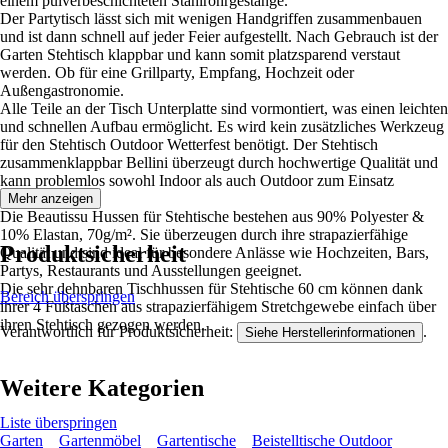
einem pulverbeschichteten Stahlrohrgestänge.
Der Partytisch lässt sich mit wenigen Handgriffen zusammenbauen
und ist dann schnell auf jeder Feier aufgestellt. Nach Gebrauch ist der
Garten Stehtisch klappbar und kann somit platzsparend verstaut
werden. Ob für eine Grillparty, Empfang, Hochzeit oder
Außengastronomie.
Alle Teile an der Tisch Unterplatte sind vormontiert, was einen leichten
und schnellen Aufbau ermöglicht. Es wird kein zusätzliches Werkzeug
für den Stehtisch Outdoor Wetterfest benötigt. Der Stehtisch
zusammenklappbar Bellini überzeugt durch hochwertige Qualität und
kann problemlos sowohl Indoor als auch Outdoor zum Einsatz
kommen.
Mehr anzeigen
Die Beautissu Hussen für Stehtische bestehen aus 90% Polyester &
10% Elastan, 70g/m². Sie überzeugen durch ihre strapazierfähige
Produktsicherheit
Qualität und sind ideal für besondere Anlässe wie Hochzeiten, Bars,
Partys, Restaurants und Ausstellungen geeignet.
Die sehr dehnbaren Tischhussen für Stehtische 60 cm können dank
Bereich überspringen
ihrer 4 Fußtaschen aus strapazierfähigem Stretchgewebe einfach über
ihren Stehtisch gezogen werden.
Verantwortlich für Produktsicherheit:
.
Siehe Herstellerinformationen
Weitere Kategorien
Liste überspringen
Garten
Gartenmöbel
Gartentische
Beistelltische Outdoor