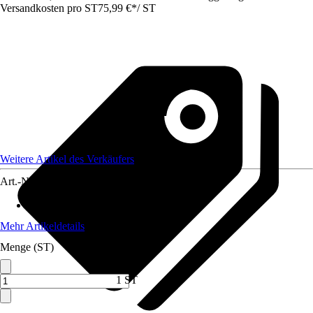
Versandkosten pro ST
75,99 €
*
/
ST
Weitere Artikel des Verkäufers
Art.-Nr.
12623657
Material Tischplatte
:
Verbundwerkstoff
Mehr Artikeldetails
Menge (ST)
1 ST