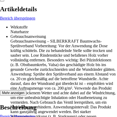
Artikeldetails
Bereich überspringen
Wirkstoffe
Naturharze
Gebrauchsanweisung
Gebrauchsanweisung – SILBERKRAFT Baumwachs-
Sprühverband Vorbereitung: Vor der Anwendung die Dose
kräftig schütteln. Die zu behandelnde Stelle sollte trocken und
sauber sein. Lose Rindenstücke und befallenes Holz vorher
vollständig entfernen. Besonders wichtig: Bei Pilzinfektionen
(z. B. Obstbaumkrebs, Valsa) das geschädigte Holz bis ins
gesunde Gewebe zurückschneiden und die Wundränder glätten.
Anwendung: Sprühe den Sprühverband aus einem Abstand von
ca. 20 cm gleichmäßig auf die betroffene Wundstelle. Achte
darauf, dass der Wundrand gut überdeckt ist – empfohlen wird
eine Auftragsmenge von ca. 200 g/m². Verwende das Produkt
nur bei trockenem Wetter und achte dabei auf die Windrichtung,
Mehr anzeigen
um eine unbeabsichtigte Inhalation oder Hautbenetzung zu
vermeiden. Nach Gebrauch das Ventil leersprühen, um ein
Beschreibung
Verkleben zu verhindern. Anwendungsintervall: Das Produkt
kann ganzjährig angewendet werden. Bei starker
Bereich überspringen
Witterungseinwirkung (z. B. Starkregen) oder neuen