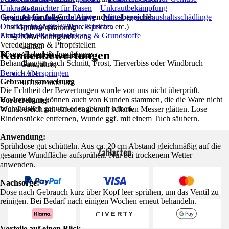
Unkrautvernichter für Rasen
Unkrautbekämpfung
Außen
Geeignet für folgende Anwendungsbereiche:
gegen Algen und Grünbeläge
Mittel gegen Haushaltsschädlinge
Anwendung
Obstbäume (Apfel, Birne, Kirsche, etc.)
Drucksprühgeräte & Druckspritzen
Pflanzenstärkung
Ziergehölze & Hecken
Natürliche Pflanzenstärkung & Grundstoffe
Anwendungsbereich
Veredelungen & Pfropfstellen
Garten
Kundenbewertungen
Rosen, Reben & Jungbäume
Anwendungszeitraum
Behandlungen nach Schnitt, Frost, Tierverbiss oder Windbruch
Ganzjährig
Bereich überspringen
EAN
Gebrauchsanweisung
4015574002585
Die Echtheit der Bewertungen wurde von uns nicht überprüft.
Bewertungen können auch von Kunden stammen, die die Ware nicht
Vorbereitung:
nachweislich genutzt oder gekauft haben.
Wundbereich mit einem sauberen, scharfen Messer glätten. Lose
Rindenstücke entfernen, Wunde ggf. mit einem Tuch säubern.
Anwendung:
Sprühdose gut schütteln. Aus ca. 20 cm Abstand gleichmäßig auf die
Zahlarten
gesamte Wundfläche aufsprühen. Nur bei trockenem Wetter
anwenden.
Nachsorge:
Dose nach Gebrauch kurz über Kopf leer sprühen, um das Ventil zu
reinigen. Bei Bedarf nach einigen Wochen erneut behandeln.
Vorteile auf einen Blick