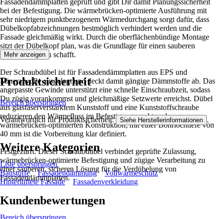
Fassadendämmplatten geprüft und gibt Dir damit Planungssicherheit
bei der Befestigung. Die wärmebrücken-optimierte Ausführung mit
sehr niedrigem punktbezogenem Wärmedurchgang sorgt dafür, dass
Dübelkopfabzeichnungen bestmöglich verhindert werden und die
Fassade gleichmäßig wirkt. Durch die oberflächenbündige Montage
sitzt der Dübelkopf plan, was die Grundlage für einen sauberen
weiteren Aufbau schafft.
Mehr anzeigen
Der Schraubdübel ist für Fassadendämmplatten aus EPS und
Produktsicherheit
Mineralwolle ausgelegt und deckt damit gängige Dämmstoffe ab. Das
angepasste Gewinde unterstützt eine schnelle Einschraubzeit, sodass
Du zügig vorankommst und gleichmäßige Setzwerte erreichst. Dübel
Bereich überspringen
aus glasfaserverstärktem Kunststoff und eine Kunststoffschraube
reduzieren den Wärmefluss im Befestigungspunkt und passen zur
Verantwortlich für Produktsicherheit:
.
Siehe Herstellerinformationen
wärmebrücken-optimierten Konstruktion; mit einer Bohrlochtiefe von
40 mm ist die Vorbereitung klar definiert.
Weitere Kategorien
Festgezurrt: Dieser Schraubdübel verbindet geprüfte Zulassung,
wärmebrücken-optimierte Befestigung und zügige Verarbeitung zu
Liste überspringen
einer sauberen, sicheren Lösung für die Verdübelung von
Baustoffe
Fassadendämmung
Vollwärmeschutz
Fassadendämmplatten.
Hinterlüftete Fassade
Fassadenverkleidung
Kundenbewertungen
Bereich überspringen