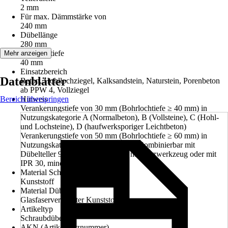
2 mm
Für max. Dämmstärke von
240 mm
Dübellänge
280 mm
Bohrlochtiefe
Mehr anzeigen
40 mm
Einsatzbereich
Datenblätter
Beton, Hohllochziegel, Kalksandstein, Naturstein, Porenbeton
ab PPW 4, Vollziegel
Bereich überspringen
Hinweis
Verankerungstiefe von 30 mm (Bohrlochtiefe ≥ 40 mm) in
Nutzungskategorie A (Normalbeton), B (Vollsteine), C (Hohl-
und Lochsteine), D (haufwerksporiger Leichtbeton)
Verankerungstiefe von 50 mm (Bohrlochtiefe ≥ 60 mm) in
Nutzungskategorie, E (Porenbeton), Kombinierbar mit
Dübelteller 90 mm. Einschrauben mit Setzwerkzeug oder mit
IPR 30, mind. 80 mm Länge
Material Schraube
Kunststoff
Material Dübel
Glasfaserverstärkter Kunststoff
Artikeltyp
Schraubdübel
AKN (Artikelkurznummer)