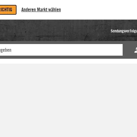
RICHTIG
Anderen Markt wählen
Sendungsverfolg