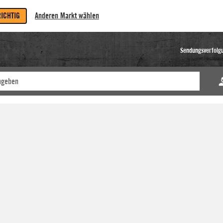
RICHTIG
Anderen Markt wählen
Sendungsverfolg