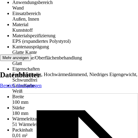
Anwendungsbereich
Wand
Einsatzbereich
Außen, Innen
Material
Kunststoff
Materialspezifizierung
EPS (expandiertes Polystyrol)
Kantenausprägung
Glatte Kante
Oberfläche/Oberflächenbehandlung
Mehr anzeigen
Glatt
Eigenschaften
Datenblätter
Formbeständig, Hochwärmedämmend, Niedriges Eigengewicht,
Schwundfrei
Bereich überspringen
Grundfarbe
Weiß
Breite
100 mm
Stärke
180 mm
Wärmeleitzahl
51 Wärmeleitfähigkeit (λ)
Packinhalt
0,01 m²