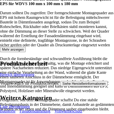
EPS für WDVS 100 mm x 100 mm x 180 mm
Darum solltest Du zugreifen: Der formgeschäumte Montagequader aus
EPS mit hohem Raumgewicht ist für die Befestigung mittelschwerer
Bauteile in Dämmfassaden ausgelegt, sodass Du zum Beispiel
Rohrschellen, Rückhalter oder Briefkästen stabil montieren kannst,
ohne die Dämmung an dieser Stelle zu schwächen. Weil der Quader
während der Erstellung der Fassadendämmung eingebaut wird,
entsteht eine definierte, tragfähige Montagezone, in der Schrauben
sicher greifen oder der Quader als Druckunterlage eingesetzt werden
kann.
Mehr anzeigen
Durch die formbeständige und schwundfreie Ausführung bleibt die
Produktsicherheit
Auflagefläche dauerhaft maßhaltig, was die Montage erleichtert und
spätere Nacharbeiten reduziert. Das niedrige Eigengewicht unterstützt
eine einfache Verarbeitung an der Wand, während die glatte Kante
Bereich überspringen
einen sauberen Anschluss in der Dämmebene ermöglicht. Der
Montagequader ist für Anwendungen an der Wand in der Fassaden-
Verantwortlich für Produktsicherheit:
.
Siehe Herstellerinformationen
und Innendämmung geeignet und kann in Dämmfassaden aus EPS,
Polystyrol, Holzfaser oder Mineralwolle eingesetzt werden.
Weitere Kategorien
Festgezurrt: Mit dem Montagequader schaffst Du eine stabile
Befestigungsbasis in der Dämmebene, damit Anbauteile an gedämmten
Liste überspringen
Wänden sicher sitzen und die Dämmung sauber eingebunden bleibt.
Baustoffe
Fassadendämmung
Vollwärmeschutz