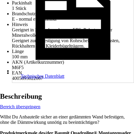
Packinhalt
1 Stück
Brandschutzklasse
E - normal entflammbar
Hinweis
Geeignet in Dämmfassaden aus EPS, Polystyrol oder
Mineralwolle
Geeignet zur Befestigung von Rohrschellen, Briefkästen,
Rückhaltern oder Kleiderbügelträgern.
Länge
100 mm
AKN (Artikelkurznummer)
M6F5
EAN
Technisches Datenblatt
4005893022067
Beschreibung
Bereich überspringen
Willst Du Anbauteile sicher an einer gedämmten Wand befestigen,
ohne die Dämmwirkung unnötig zu beeinträchtigen?
Produktmerkmale des/der Baumit Quadroline® Montagequader