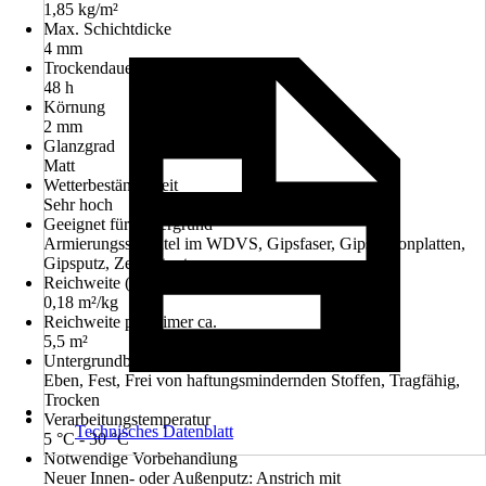
1,85 kg/m²
Max. Schichtdicke
4 mm
Trockendauer ca.
48 h
Körnung
2 mm
Glanzgrad
Matt
Wetterbeständigkeit
Sehr hoch
Geeignet für Untergrund
Armierungsspachtel im WDVS, Gipsfaser, Gipskartonplatten,
Gipsputz, Zementputze
Reichweite (ca.)
0,18 m²/kg
Reichweite pro Eimer ca.
5,5 m²
Untergrundbeschaffenheit
Eben, Fest, Frei von haftungsmindernden Stoffen, Tragfähig,
Trocken
Verarbeitungstemperatur
Technisches Datenblatt
5 °C - 30 °C
Notwendige Vorbehandlung
Neuer Innen- oder Außenputz: Anstrich mit