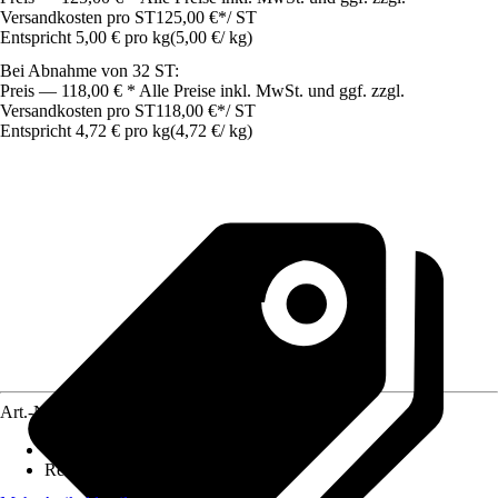
Versandkosten pro ST
125,00 €
*
/
ST
Entspricht 5,00 € pro kg
(
5,00 €
/
kg
)
Bei Abnahme von 32 ST:
Preis — 118,00 € * Alle Preise inkl. MwSt. und ggf. zzgl.
Versandkosten pro ST
118,00 €
*
/
ST
Entspricht 4,72 € pro kg
(
4,72 €
/
kg
)
Art.-Nr.
10622883
Körnung
:
2 mm
Reichweite (ca.)
:
0,18 m²/kg