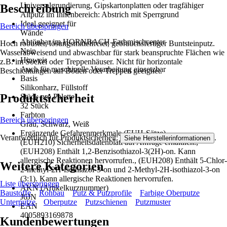
Universalgrundierung, Gipskartonplatten oder tragfähiger
Beschreibung
Altputz im Innenbereich: Abstrich mit Sperrgrund
Ideal geeignet für
Bereich überspringen
Wände
Abtönbar im HORNBACH-Farbmischcenter
Hoch robuster, lösungsmittelfreier, gebrauchsfertiger Buntsteinputz.
Nein
Wasserabweisend und abwaschbar für stark beanspruchte Flächen wie
Hinweis
z.B. im Sockel oder Treppenhäuser. Nicht für horizontale
Auch für maschinelle Verarbeitung einsetzbar
Beschichtungen auf Böden oder Treppen geeignet.
Basis
Silikonharz, Füllstoff
Produktsicherheit
Stück pro Palette
32 Stück
Farbton
Bereich überspringen
Grau, Schwarz, Weiß
Ergänzende Gefahrenmerkmale (EUH-Sätze)
Verantwortlich für Produktsicherheit:
.
Siehe Herstellerinformationen
(EUH210) Sicherheitsdatenblatt auf Anfrage erhältlich.,
(EUH208) Enthält 1,2-Benzisothiazol-3(2H)-on. Kann
allergische Reaktionen hervorrufen., (EUH208) Enthält 5-Chlor-
Weitere Kategorien
2-methyl-2H-isothiazol-3-on und 2-Methyl-2H-isothiazol-3-on
(3:1). Kann allergische Reaktionen hervorrufen.
Liste überspringen
AKN (Artikelkurznummer)
Baustoffe
Rohbau
Putz & Putzprofile
Farbige Oberputze
J6JN
Unterputze
Oberputze
Putzschienen
Putzmuster
EAN
4005893169878
Kundenbewertungen