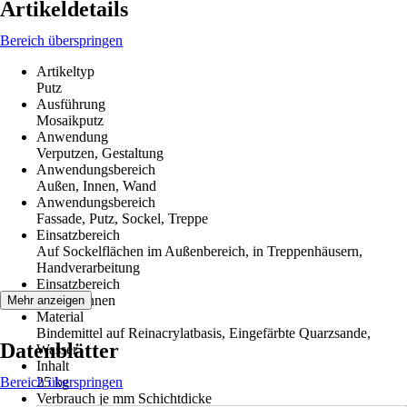
Artikeldetails
Bereich überspringen
Artikeltyp
Putz
Ausführung
Mosaikputz
Anwendung
Verputzen, Gestaltung
Anwendungsbereich
Außen, Innen, Wand
Anwendungsbereich
Fassade, Putz, Sockel, Treppe
Einsatzbereich
Auf Sockelflächen im Außenbereich, in Treppenhäusern,
Handverarbeitung
Einsatzbereich
Außen, Innen
Mehr anzeigen
Material
Bindemittel auf Reinacrylatbasis, Eingefärbte Quarzsande,
Datenblätter
Wasser
Inhalt
Bereich überspringen
25 kg
Verbrauch je mm Schichtdicke