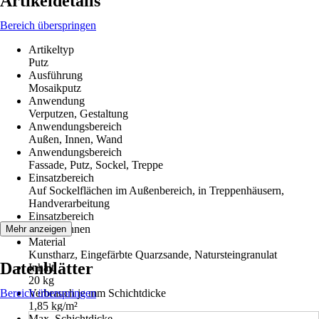
Artikeldetails
Bereich überspringen
Artikeltyp
Putz
Ausführung
Mosaikputz
Anwendung
Verputzen, Gestaltung
Anwendungsbereich
Außen, Innen, Wand
Anwendungsbereich
Fassade, Putz, Sockel, Treppe
Einsatzbereich
Auf Sockelflächen im Außenbereich, in Treppenhäusern,
Handverarbeitung
Einsatzbereich
Außen, Innen
Mehr anzeigen
Material
Kunstharz, Eingefärbte Quarzsande, Natursteingranulat
Datenblätter
Inhalt
20 kg
Bereich überspringen
Verbrauch je mm Schichtdicke
1,85 kg/m²
Max. Schichtdicke