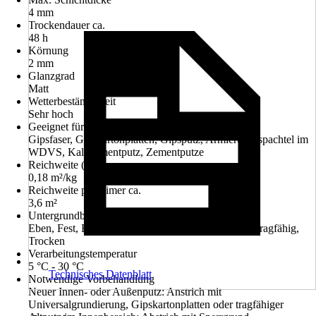
4 mm
Trockendauer ca.
48 h
Körnung
2 mm
Glanzgrad
Matt
Wetterbeständigkeit
Sehr hoch
Geeignet für Untergrund
Gipsfaser, Gipskartonplatten, Gipsputz, Armierungsspachtel im
WDVS, Kalkzementputz, Zementputze
Reichweite (ca.)
0,18 m²/kg
Reichweite pro Eimer ca.
3,6 m²
Untergrundbeschaffenheit
Eben, Fest, Frei von haftungsmindernden Stoffen, Tragfähig,
Trocken
Verarbeitungstemperatur
5 °C - 30 °C
Technisches Datenblatt
Notwendige Vorbehandlung
Neuer Innen- oder Außenputz: Anstrich mit
Universalgrundierung, Gipskartonplatten oder tragfähiger