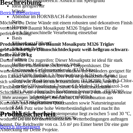
Altputz im Innenbereich: Abstrich mit Sperrgrund
Beschreibung
Ideal geeignet für
Wände
Bereich überspringen
Abtönbar im HORNBACH-Farbmischcenter
Nein
Möchtest Du Deine Wände mit einem robusten und dekorativen Finish
Hinweis
versehen? Der Baumit Mosaikputz M326 Triglav bietet Dir die
Auch für maschinelle Verarbeitung einsetzbar
perfekte Lösung.
Basis
Silikonharz, Füllstoff
Produktmerkmale des Baumit Mosaikputz M326 Triglav
Stück pro Palette
gebrauchsfertiger Dünnschichtdeckputz weiß-hellgrau-schwarz-
30 Stück
hellbraun 20 kg
Farbton
Darum solltest Du zugreifen: Dieser Mosaikputz ist ideal für stark
Hellbraun, Hellgrau, Schwarz, Weiß
beanspruchte Flächen wie Sockel oder Treppenhäuser. Die
Ergänzende Gefahrenmerkmale (EUH-Sätze)
wasserabweisenden Eigenschaften machen ihn besonders geeignet für
(EUH208) Enthält 1,2-Benzisothiazol-3(2H)-on. Kann
den Einsatz im Außenbereich. Der Putz ist gebrauchsfertig und lässt
allergische Reaktionen hervorrufen., (EUH208) Enthält 5-Chlor-
sich sowohl von Hand als auch maschinell verarbeiten, was Dir
2-methyl-2H-isothiazol-3-on und 2-Methyl-2H-isothiazol-3-on
Flexibilität bei der Anwendung bietet. Mit einer maximalen
(3:1). Kann allergische Reaktionen hervorrufen., (EUH210)
Schichtdicke von 4 mm und einer Körnung von 2 mm sorgt er für eine
Sicherheitsdatenblatt auf Anfrage erhältlich.
dekorative und langlebige Oberfläche. Die Kombination aus
Mehr anzeigen
AKN (Artikelkurznummer)
Kunstharz und eingefärbten Quarzsanden sowie Natursteingranulat
EZ4T
verleiht dem Putz seine hohe Wetterbeständigkeit und macht ihn
Produktsicherheit
EAN
abwaschbar. Die Verarbeitungstemperatur liegt zwischen 5 und 30 °C,
4005893010606, 4005893039676
wodurch Du ihn bei unterschiedlichen Wetterbedingungen auftragen
kannst. Die Reichweite von ca. 3.6 m² pro Eimer bietet Dir eine gute
Bereich überspringen
Abdeckung für Deine Projekte.