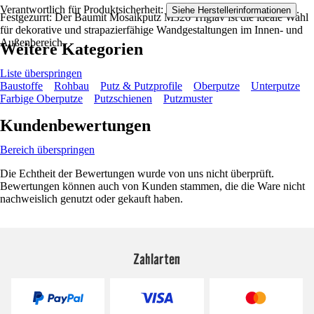
Verantwortlich für Produktsicherheit:
.
Siehe Herstellerinformationen
Festgezurrt: Der Baumit Mosaikputz M326 Triglav ist die ideale Wahl
für dekorative und strapazierfähige Wandgestaltungen im Innen- und
Außenbereich.
Weitere Kategorien
Liste überspringen
Baustoffe
Rohbau
Putz & Putzprofile
Oberputze
Unterputze
Farbige Oberputze
Putzschienen
Putzmuster
Kundenbewertungen
Bereich überspringen
Die Echtheit der Bewertungen wurde von uns nicht überprüft.
Bewertungen können auch von Kunden stammen, die die Ware nicht
nachweislich genutzt oder gekauft haben.
Zahlarten