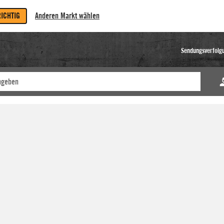
RICHTIG
Anderen Markt wählen
Sendungsverfolg