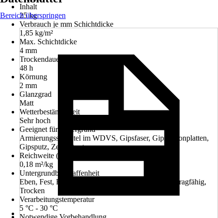
Inhalt
Bereich überspringen
25 kg
Verbrauch je mm Schichtdicke
1,85 kg/m²
Max. Schichtdicke
4 mm
Trockendauer ca.
48 h
Körnung
2 mm
Glanzgrad
Matt
Wetterbeständigkeit
Sehr hoch
Geeignet für Untergrund
Armierungsspachtel im WDVS, Gipsfaser, Gipskartonplatten,
Gipsputz, Zementputze
Reichweite (ca.)
0,18 m²/kg
Untergrundbeschaffenheit
Eben, Fest, Frei von haftungsmindernden Stoffen, Tragfähig,
Trocken
Verarbeitungstemperatur
5 °C - 30 °C
Notwendige Vorbehandlung