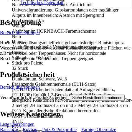
Technisches Datenblatt
Neuer Innen- oder Außenputz: Anstrich mit
Universalgrundierung, Gipskartonplatten oder tragfähiger
Altputz im Innenbereich: Abstrich mit Sperrgrund
Ideal geeignet für
Beschreibung
Wände
Abtönbar im HORNBACH-Farbmischcenter
Bereich überspringen
Nein
Hinweis
Hoch robuster, lösungsmittelfreier, gebrauchsfertiger Buntsteinputz.
Auch für maschinelle Verarbeitung einsetzbar
Wasserabweisend und abwaschbar für stark beanspruchte Flächen wie
Basis
z.B. im Sockel oder Treppenhäuser. Nicht für horizontale
Silikonharz, Füllstoff
Beschichtungen auf Böden oder Treppen geeignet.
Stück pro Palette
32 Stück
Produktsicherheit
Farbton
Dunkelbraun, Schwarz, Weiß
Ergänzende Gefahrenmerkmale (EUH-Sätze)
Bereich überspringen
(EUH210) Sicherheitsdatenblatt auf Anfrage erhältlich.,
(EUH208) Enthält 1,2-Benzisothiazol-3(2H)-on. Kann
Verantwortlich für Produktsicherheit:
.
Siehe Herstellerinformationen
allergische Reaktionen hervorrufen., (EUH208) Enthält 5-Chlor-
2-methyl-2H-isothiazol-3-on und 2-Methyl-2H-isothiazol-3-on
(3:1). Kann allergische Reaktionen hervorrufen.
Weitere Kategorien
AKN (Artikelkurznummer)
3N1E
Liste überspringen
EAN
Baustoffe
Rohbau
Putz & Putzprofile
Farbige Oberputze
4005893169762