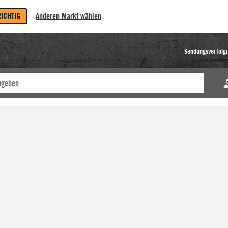
RICHTIG
Anderen Markt wählen
Sendungsverfolg