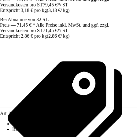
Versandkosten pro ST
79,45 €
*
/
ST
Entspricht 3,18 € pro kg
(
3,18 €
/
kg
)
Bei Abnahme von 32 ST:
Preis — 71,45 € * Alle Preise inkl. MwSt. und ggf. zzgl.
Versandkosten pro ST
71,45 €
*
/
ST
Entspricht 2,86 € pro kg
(
2,86 €
/
kg
)
Art.-Nr.
12310644
Körnung
:
2 mm
Reichweite (ca.)
:
0,18 m²/kg