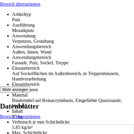
Bereich überspringen
Artikeltyp
Putz
Ausführung
Mosaikputz
Anwendung
Verputzen, Gestaltung
Anwendungsbereich
Außen, Innen, Wand
Anwendungsbereich
Fassade, Putz, Sockel, Treppe
Einsatzbereich
Auf Sockelflächen im Außenbereich, in Treppenhäusern,
Handverarbeitung
Einsatzbereich
Außen, Innen
Mehr anzeigen
Material
Bindemittel auf Reinacrylatbasis, Eingefärbte Quarzsande,
Datenblätter
Wasser
Inhalt
Bereich überspringen
25 kg
Verbrauch je mm Schichtdicke
1,85 kg/m²
Max. Schichtdicke