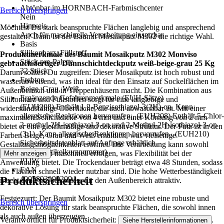
Abtönbar im HORNBACH-Farbmischcenter
Bereich überspringen
Nein
Hinweis
Möchtest Du stark beanspruchte Flächen langlebig und ansprechend
Auch für maschinelle Verarbeitung einsetzbar
gestalten? Dann ist der Baumit Mosaikputz M302 die richtige Wahl.
Basis
Silikonharz, Füllstoff
Produktmerkmale des Baumit Mosaikputz M302 Monviso
Stück pro Palette
gebrauchsfertiger Dünnschichtdeckputz weiß-beige-grau 25 Kg
32 Stück
Darum solltest Du zugreifen: Dieser Mosaikputz ist hoch robust und
Farbton
wasserabweisend, was ihn ideal für den Einsatz auf Sockelflächen im
Beige, Grau, Weiß
Außenbereich und in Treppenhäusern macht. Die Kombination aus
Ergänzende Gefahrenmerkmale (EUH-Sätze)
Silikonharz und Füllstoffen sorgt für eine langlebige und
(EUH208) Enthält 1,2-Benzisothiazol-3(2H)-on. Kann
widerstandsfähige Oberfläche, die auch abwaschbar ist. Mit einer
allergische Reaktionen hervorrufen., (EUH208) Enthält 5-Chlor-
maximalen Schichtdicke von 4 mm und einer Körnung von 2 mm
2-methyl-2H-isothiazol-3-on und 2-Methyl-2H-isothiazol-3-on
bietet er eine gleichmäßige und dekorative Struktur. Der Putz ist in den
(3:1). Kann allergische Reaktionen hervorrufen., (EUH210)
Farben Beige, Grau und Weiß erhältlich, was vielseitige
Sicherheitsdatenblatt auf Anfrage erhältlich.
Gestaltungsmöglichkeiten eröffnet. Die Verarbeitung kann sowohl
AKN (Artikelkurznummer)
manuell als auch maschinell erfolgen, was Flexibilität bei der
Mehr anzeigen
P1JW
Anwendung bietet. Die Trockendauer beträgt etwa 48 Stunden, sodass
EAN
die Flächen schnell wieder nutzbar sind. Die hohe Wetterbeständigkeit
Produktsicherheit
4005893190209
macht den Putz besonders für den Außenbereich attraktiv.
Festgezurrt: Der Baumit Mosaikputz M302 bietet eine robuste und
Bereich überspringen
dekorative Lösung für stark beanspruchte Flächen, die sowohl innen
als auch außen überzeugen.
Verantwortlich für Produktsicherheit:
.
Siehe Herstellerinformationen