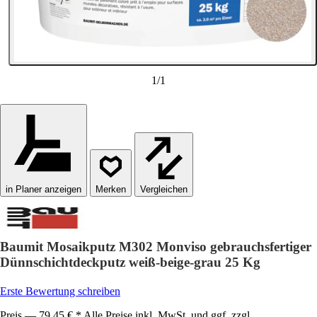
1
/
1
in Planer anzeigen
Vergleichen
Baumit Mosaikputz M302 Monviso gebrauchsfertiger
Dünnschichtdeckputz weiß-beige-grau 25 Kg
Erste Bewertung schreiben
Preis — 79,45 € * Alle Preise inkl. MwSt. und ggf. zzgl.