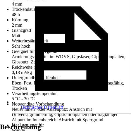
4 mm
Trockendauer ca.
48 h
Körnung
2 mm
Glanzgrad
Matt
Wetterbeständigkeit
Sehr hoch
Geeignet für Untergrund
Armierungsspachtel im WDVS, Gipsfaser, Gipskartonplatten,
Gipsputz, Zementputze
Reichweite (ca.)
0,18 m²/kg
Untergrundbeschaffenheit
Eben, Fest, Frei von haftungsmindernden Stoffen, Tragfähig,
Trocken
Verarbeitungstemperatur
5 °C - 30 °C
Notwendige Vorbehandlung
Technisches Datenblatt
Neuer Innen- oder Außenputz: Anstrich mit
Universalgrundierung, Gipskartonplatten oder tragfähiger
Altputz im Innenbereich: Abstrich mit Sperrgrund
Ideal geeignet für
Beschreibung
Wände