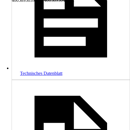
4005893039003, 4005893041822
Technisches Datenblatt