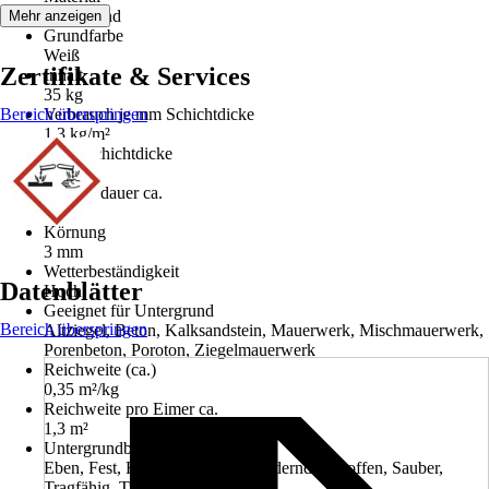
Kalk, Sand
Mehr anzeigen
Grundfarbe
Weiß
Zertifikate & Services
Inhalt
35 kg
Bereich überspringen
Verbrauch je mm Schichtdicke
1,3 kg/m²
Max. Schichtdicke
20 mm
Trockendauer ca.
480 h
Körnung
3 mm
Wetterbeständigkeit
Datenblätter
Hoch
Geeignet für Untergrund
Bereich überspringen
Altziegel, Beton, Kalksandstein, Mauerwerk, Mischmauerwerk,
Porenbeton, Poroton, Ziegelmauerwerk
Reichweite (ca.)
0,35 m²/kg
Reichweite pro Eimer ca.
1,3 m²
Untergrundbeschaffenheit
Eben, Fest, Frei von haftungsmindernden Stoffen, Sauber,
Tragfähig, Trocken