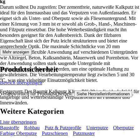
kg
Darum solltest Du zugreifen: Der zementfreie, naturweiße Kalkputz ist
ideal für den Innenausbau und das Verputzen von Außenfassaden. Er
eignet sich als Unter- und Oberputz sowie als Fliesenuntergrund. Mit
einer Körnung von 3 mm ist er sowohl als Grob-, Hand-, Maschinen-
und Filzputz einsetzbar. Die hohe Wetterbeständigkeit macht ihn
besonders geeignet für den Außenbereich. Dank der filzbaren
Eigenschaft lässt sich der Putz leicht strukturieren und bietet eine
ansprechende Optik. Die maximale Schichtdicke von 20 mm
ermöglicht eine flexible Anwendung auf verschiedenen Untergründen
Mehr anzeigen
wie Altziegel, Beton, Kalksandstein, Mauerwerk und Porenbeton. Vor
der Anwendung sollten stark saugende Untergründe mit
Produktsicherheit
Haftgrundierung behandelt werden, um eine optimale Haftung zu
gewährleisten. Die Verarbeitungstemperatur liegt zwischen 5 und 30
°C, was eine vielseitige Einsatzmöglichkeit bietet.
Bereich überspringen
Festgezurrt: Der Baumit Kalkputz Klima RK 39 ist die ideale Wahl für
Verantwortlich für Produktsicherheit:
.
Siehe Herstellerinformationen
langlebige und wetterbeständige Verputzarbeiten an Fassaden und
Innenwänden.
Weitere Kategorien
Liste überspringen
Baustoffe
Rohbau
Putz & Putzprofile
Unterputze
Oberputze
Farbige Oberputze
Putzschienen
Putzmuster