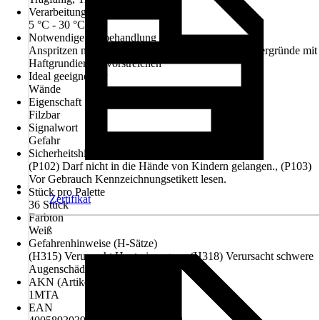
Verarbeitungstemperatur
5 °C - 30 °C
Notwendige Vorbehandlung
Anspritzen mit Saniervorspritz, Stark saugende Untergründe mit
Haftgrundierung vorstreichen
Ideal geeignet für
Wände
Eigenschaft
Filzbar
Signalwort
Gefahr
Sicherheitshinweise (P-Sätze)
(P102) Darf nicht in die Hände von Kindern gelangen., (P103)
Vor Gebrauch Kennzeichnungsetikett lesen.
Stück pro Palette
Zertifikat
36 Stück
Farbton
Weiß
Gefahrenhinweise (H-Sätze)
(H315) Verursacht Hautreizungen., (H318) Verursacht schwere
Augenschäden.
AKN (Artikelkurznummer)
1MTA
EAN