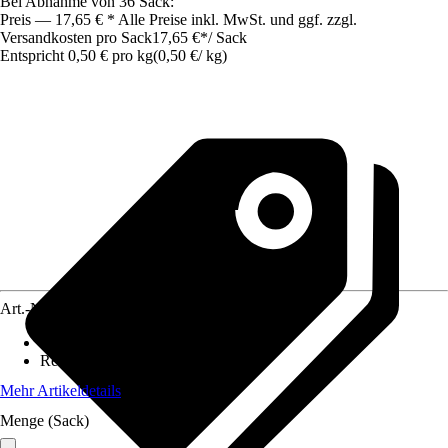
Bei Abnahme von 36 Sack:
Preis — 17,65 € * Alle Preise inkl. MwSt. und ggf. zzgl.
Versandkosten pro Sack
17,65 €
*
/
Sack
Entspricht 0,50 € pro kg
(
0,50 €
/
kg
)
Art.-Nr.
10481483
Körnung
:
3 mm
Reichweite (ca.)
:
0,35 m²/kg
Mehr Artikeldetails
Menge (Sack)