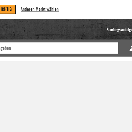
RICHTIG
Anderen Markt wählen
Sendungsverfolg