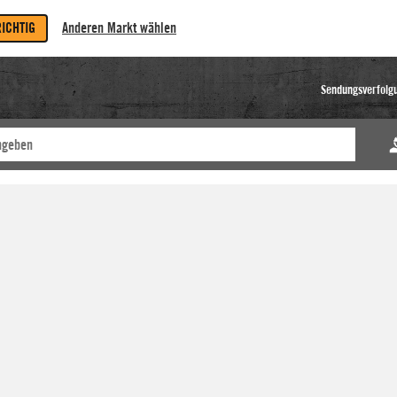
RICHTIG
Anderen Markt wählen
Sendungsverfolg