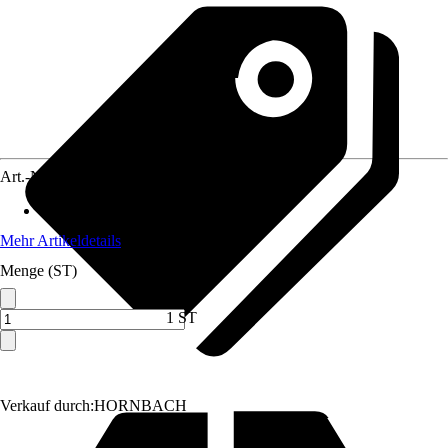
Art.-Nr.
10456600
Material
:
Kunststoff
Mehr Artikeldetails
Menge (ST)
1 ST
Verkauf durch:
HORNBACH