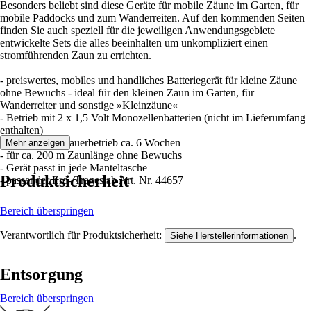
Besonders beliebt sind diese Geräte für mobile Zäune im Garten, für
mobile Paddocks und zum Wanderreiten. Auf den kommenden Seiten
finden Sie auch speziell für die jeweiligen Anwendungsgebiete
entwickelte Sets die alles beeinhalten um unkompliziert einen
stromführenden Zaun zu errichten.
- preiswertes, mobiles und handliches Batteriegerät für kleine Zäune
ohne Bewuchs - ideal für den kleinen Zaun im Garten, für
Wanderreiter und sonstige »Kleinzäune«
- Betrieb mit 2 x 1,5 Volt Monozellenbatterien (nicht im Lieferumfang
enthalten)
- Laufzeit bei Dauerbetrieb ca. 6 Wochen
Mehr anzeigen
- für ca. 200 m Zaunlänge ohne Bewuchs
- Gerät passt in jede Manteltasche
Produktsicherheit
- passender Erd-/Tragestab Art. Nr. 44657
Bereich überspringen
Verantwortlich für Produktsicherheit:
.
Siehe Herstellerinformationen
Entsorgung
Bereich überspringen