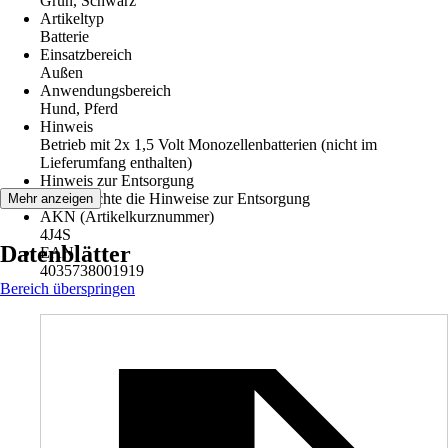
Grün, Schwarz
Artikeltyp
Batterie
Einsatzbereich
Außen
Anwendungsbereich
Hund, Pferd
Hinweis
Betrieb mit 2x 1,5 Volt Monozellenbatterien (nicht im
Lieferumfang enthalten)
Hinweis zur Entsorgung
Bitte beachte die Hinweise zur Entsorgung
Mehr anzeigen
AKN (Artikelkurznummer)
4J4S
Datenblätter
EAN
4035738001919
Bereich überspringen