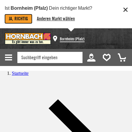
Ist
Bornheim (Pfalz)
Dein richtiger Markt?
JA, RICHTIG
Anderen Markt wählen
Bornheim (Pfalz)
Startseite