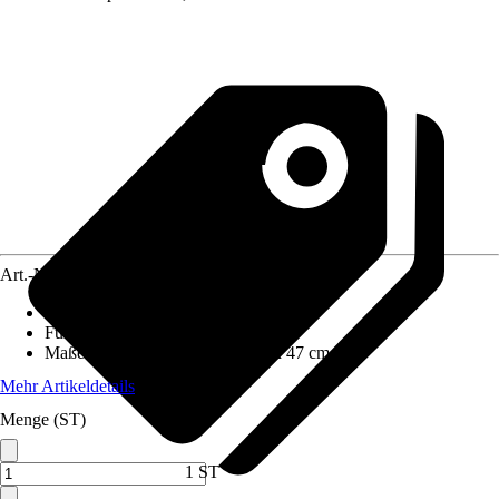
Art.-Nr.
10617553
Grundfarbe
:
Grau
Funktionen
:
Höhenverstellbar
Maße (BxHxT)
:
44 cm x 80 cm x 47 cm
Mehr Artikeldetails
Menge (ST)
1 ST