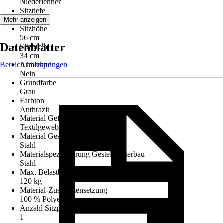
Niederlehner
Sitztiefe
37 cm
Mehr anzeigen
Sitzhöhe
56 cm
Datenblätter
Sitzbreite
34 cm
Bereich überspringen
Armlehne
Nein
Grundfarbe
Grau
Farbton
Anthrazit
Material Geflecht/Obermaterial
Textilgewebe
Material Gestell/Unterbau
Stahl
Materialspezifizierung Gestell/Unterbau
Stahl
Max. Belastbarkeit
120 kg
Material-Zusammensetzung
100 % Polyester
Anzahl Sitzplätze
1