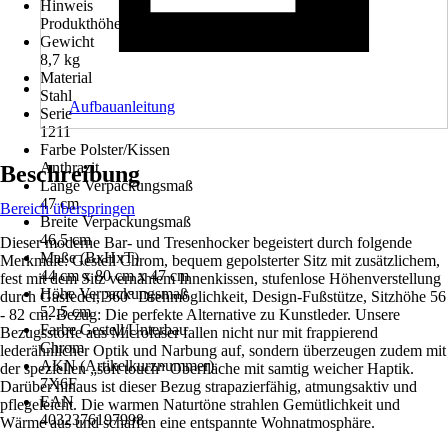
Hinweis
Produkthöhe: 80,0-106,0, Sitzhöhe: 56,0-82,0
Gewicht
8,7 kg
Material
Stahl
Aufbauanleitung
Serie
1211
Farbe Polster/Kissen
Anthrazit
Beschreibung
Länge Verpackungsmaß
47 cm
Bereich überspringen
Breite Verpackungsmaß
46,5 cm
Dieser moderne Bar- und Tresenhocker begeistert durch folgende
Maße (BxHxT)
Merkmale: Gestell Chrom, bequem gepolsterter Sitz mit zusätzlichem,
44 cm x 80 cm x 47 cm
fest mit dem Sitz vernähtem Innenkissen, stufenlose Höhenverstellung
Höhe Verpackungsmaß
durch Gasfeder, 360° Drehmöglichkeit, Design-Fußstütze, Sitzhöhe 56
52,5 cm
- 82 cm. Bezug: Die perfekte Alternative zu Kunstleder. Unsere
Farbe Gestell/Unterbau
Bezugsstoffe aus Microfaser fallen nicht nur mit frappierend
Chrom
lederähnlicher Optik und Narbung auf, sondern überzeugen zudem mit
AKN (Artikelkurznummer)
der speziellen „soft touch“ Oberfläche mit samtig weicher Haptik.
7X6F
Darüber hinaus ist dieser Bezug strapazierfähig, atmungsaktiv und
EAN
pflegeleicht. Die warmen Naturtöne strahlen Gemütlichkeit und
4032376197998
Wärme aus und schaffen eine entspannte Wohnatmosphäre.