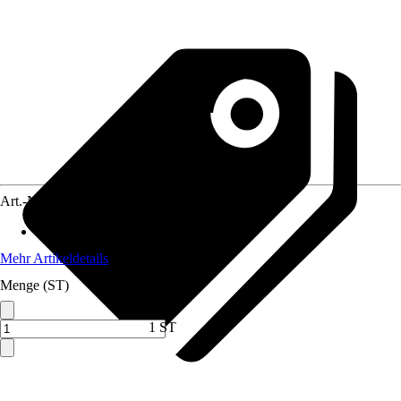
Art.-Nr.
5608430
Ausführung
:
Bandsägeblatt
Mehr Artikeldetails
Menge (ST)
1 ST