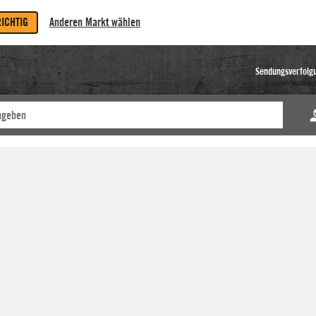
RICHTIG
Anderen Markt wählen
Sendungsverfolg