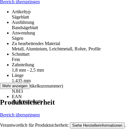
Bereich überspringen
Artikeltyp
Sägeblatt
Ausführung
Bandsägeblatt
Anwendung
Sägen
Zu bearbeitendes Material
Metall, Aluminium, Leichtmetall, Rohre, Profile
Schnittart
Fein
Zahnteilung
1,8 mm - 2,5 mm
Länge
1.435 mm
AKN (Artikelkurznummer)
Mehr anzeigen
NJH3
EAN
Produktsicherheit
9120039906379
Bereich überspringen
Verantwortlich für Produktsicherheit:
.
Siehe Herstellerinformationen