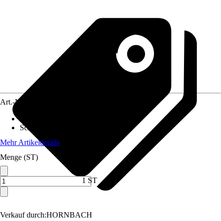
Art.-Nr.
5608420
Ausführung
:
Bandsägeblatt
Schnittart
:
Fein
Mehr Artikeldetails
Menge (ST)
1 ST
Verkauf durch:
HORNBACH