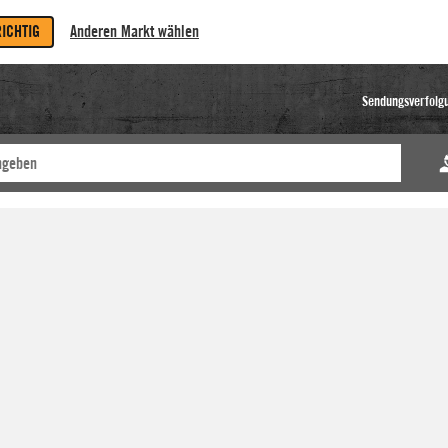
RICHTIG
Anderen Markt wählen
Sendungsverfolg