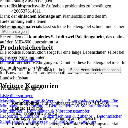
Stabilität und Zuverlässigkeit,
250 kg
um selbst anspruchsvolle Aufgaben problemlos zu bewältigen.
EAN
4260537614811
Dank der
einfachen Montage
am Planierschild und des im
Lieferumfang enthaltenen
Befestigungsmaterials
lässt sich die Palettengabel schnell und sicher
anbringen.
Mehr anzeigen
Sie erhalten ein
komplettes Set mit zwei Palettengabeln
, das optimal
auf den MIB-600 abgestimmt ist.
Produktsicherheit
Die robuste Konstruktion sorgt für eine lange Lebensdauer, selbst bei
intensiver Nutzung unter
Bereich überspringen
herausfordernden Bedingungen. Damit ist diese Palettengabel ideal für
den professionellen Einsatz
Verantwortlich für Produktsicherheit:
.
Siehe Herstellerinformationen
im Bauwesen, in der Landwirtschaft und im Garten- und
Landschaftsbau.
Weitere Kategorien
Technische Highlights:
Liste überspringen
Maschinen, Werkzeug & Werkstatt
Baumaschinen & Baugeräte
Kompatibilität:
Für Minibagger BAMATO MIB-600
Minibagger
Betonrüttler, Betonschleifer & Steintrennmaschinen
Länge:
1120 mm
Minidumper
Rüttelplatten & Vibrationsstampfer
Max. Tragkraft:
250 kg
Erdbohrer & Zubehör
Putzmaschinen & Zubehör
Betonmischer
Montage:
Einfache Befestigung am Planierschild
Schubkarren
Rührwerke
Bauaufzüge
Container
Lieferumfang:
2 Palettengabeln inkl. Befestigungsmaterial