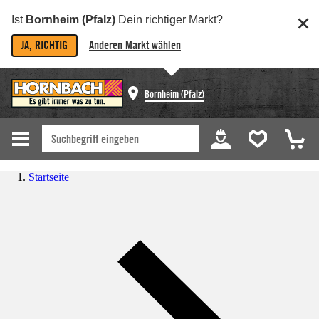
Ist
Bornheim (Pfalz)
Dein richtiger Markt?
JA, RICHTIG
Anderen Markt wählen
Bornheim (Pfalz)
Startseite