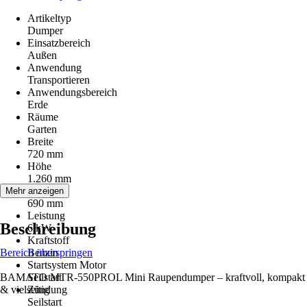
Artikeltyp
Dumper
Einsatzbereich
Außen
Anwendung
Transportieren
Anwendungsbereich
Erde
Räume
Garten
Breite
720 mm
Höhe
1.260 mm
Tiefe
Mehr anzeigen
690 mm
Leistung
Beschreibung
6 kW
Kraftstoff
Bereich überspringen
Benzin
Startsystem Motor
BAMATO MTR-550PROL Mini Raupendumper – kraftvoll, kompakt
Seilstart
& vielseitig
Zündung
Seilstart