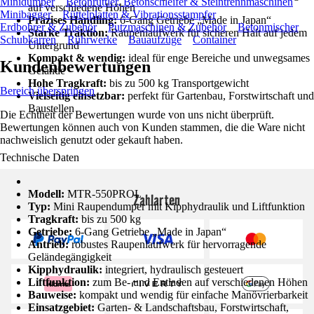
Minidumper
Betonrüttler, Betonschleifer & Steintrennmaschinen
auf verschiedene Höhen
Minibagger
Rüttelplatten & Vibrationsstampfer
Präzises Handling:
6-Gang Getriebe „Made in Japan“
Erdbohrer & Zubehör
Putzmaschinen & Zubehör
Betonmischer
Starke Traktion:
Raupenlaufwerk für sicheren Halt auf jedem
Schubkarren
Rührwerke
Bauaufzüge
Container
Untergrund
Kompakt & wendig:
ideal für enge Bereiche und unwegsames
Kundenbewertungen
Gelände
Hohe Tragkraft:
bis zu 500 kg Transportgewicht
Bereich überspringen
Vielseitig einsetzbar:
perfekt für Gartenbau, Forstwirtschaft und
Baustellen
Die Echtheit der Bewertungen wurde von uns nicht überprüft.
Bewertungen können auch von Kunden stammen, die die Ware nicht
nachweislich genutzt oder gekauft haben.
Technische Daten
Modell:
MTR-550PROL
Zahlarten
Typ:
Mini Raupendumper mit Kipphydraulik und Liftfunktion
Tragkraft:
bis zu 500 kg
Getriebe:
6-Gang Getriebe „Made in Japan“
Antrieb:
robustes Raupenlaufwerk für hervorragende
Geländegängigkeit
Kipphydraulik:
integriert, hydraulisch gesteuert
Liftfunktion:
zum Be- und Entladen auf verschiedenen Höhen
Bauweise:
kompakt und wendig für einfache Manövrierbarkeit
Einsatzgebiet:
Garten- & Landschaftsbau, Forstwirtschaft,