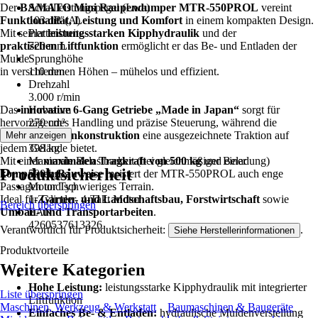
Der
BAMATO Mini Raupendumper MTR-550PROL
Schallleistungspegel (Lwa)
vereint
Funktionalität, Leistung und Komfort
103 dB (A)
in einem kompakten Design.
Mit seiner
Plattenbreite
leistungsstarken Kipphydraulik
und der
praktischen Liftfunktion
720 mm
ermöglicht er das Be- und Entladen der
Mulde
Sprunghöhe
in verschiedenen Höhen – mühelos und effizient.
110 mm
Drehzahl
3.000 r/min
Das
innovative 6-Gang Getriebe „Made in Japan“
Hubraum
sorgt für
hervorragendes Handling und präzise Steuerung, während die
270 cm³
robuste Raupenkonstruktion
Gewicht
eine ausgezeichnete Traktion auf
Mehr anzeigen
jedem Gelände bietet.
398 kg
Mit einer
Maximale Belastbarkeit (bei gleichmäßiger Beladung)
maximalen Tragkraft von 500 kg
und einer
Produktsicherheit
kompakten Bauweise
500 kg
meistert der MTR-550PROL auch enge
Passagen und schwieriges Terrain.
Motor Typ
Ideal für
1-Zylinder, 4-Takt Motor
Garten- und Landschaftsbau, Forstwirtschaft
sowie
Bereich überspringen
Umbau- und Transportarbeiten
EAN
.
4260537613326
Verantwortlich für Produktsicherheit:
.
Siehe Herstellerinformationen
Produktvorteile
Weitere Kategorien
Hohe Leistung:
leistungsstarke Kipphydraulik mit integrierter
Liste überspringen
Liftfunktion
Maschinen, Werkzeug & Werkstatt
Baumaschinen & Baugeräte
Einfaches Be- & Entladen:
hydraulische Muldenverstellung