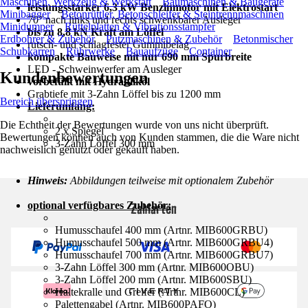
Maschinen, Werkzeug & Werkstatt
Baumaschinen & Baugeräte
leistungsstarker 6,3 kW Benzinmotor mit Elektrostart
Minibagger
Betonrüttler, Betonschleifer & Steintrennmaschinen
70° nach links und rechts schwenkbarer Ausleger
Minidumper
Rüttelplatten & Vibrationsstampfer
bis zu 8,8 kN Kraft am Löffel
Erdbohrer & Zubehör
Putzmaschinen & Zubehör
Betonmischer
rutsch- und schlagfester Gummibelag
Schubkarren
Rührwerke
Bauaufzüge
Container
kompakte Bauweise mit nur 690 mm Spurbreite
LED - Schweinwerfer am Ausleger
Kundenbewertungen
vorbefüllt mit Hydrauliköl
Grabtiefe mit 3-Zahn Löffel bis zu 1200 mm
Bereich überspringen
Lieferumfang:
Die Echtheit der Bewertungen wurde von uns nicht überprüft.
2 x Spiegel
Bewertungen können auch von Kunden stammen, die die Ware nicht
3-Zahn Löffel 300 mm
nachweislich genutzt oder gekauft haben.
Hinweis:
Abbildungen teilweise mit optionalem Zubehör
Zahlarten
optional verfügbares Zubehör:
Humusschaufel 400 mm (Artnr. MIB600GRBU)
Humusschaufel 500 mm (Artnr. MIB600GRBU4)
Humusschaufel 700 mm (Artnr. MIB600GRBU7)
3-Zahn Löffel 300 mm (Artnr. MIB600OBU)
3-Zahn Löffel 200 mm (Artnr. MIB600SBU)
Haltekralle und Greifer (Artnr. MIB600CL)
Palettengabel (Artnr. MIB600PAFO)