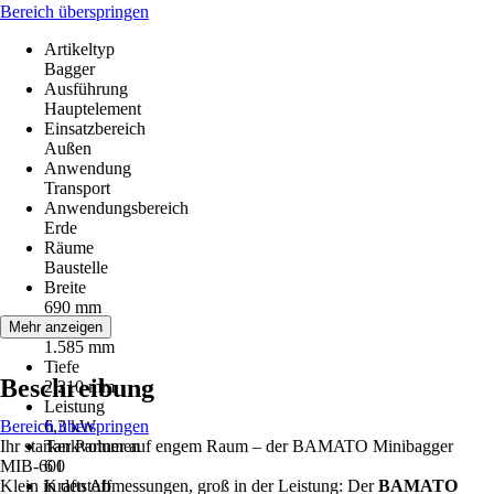
Bereich überspringen
Artikeltyp
Bagger
Ausführung
Hauptelement
Einsatzbereich
Außen
Anwendung
Transport
Anwendungsbereich
Erde
Räume
Baustelle
Breite
690 mm
Höhe
Mehr anzeigen
1.585 mm
Tiefe
Beschreibung
2.210 mm
Leistung
Bereich überspringen
6,3 kW
Ihr starker Partner auf engem Raum – der BAMATO Minibagger
Tankvolumen
MIB-600
6 l
Klein in den Abmessungen, groß in der Leistung: Der
Kraftstoff
BAMATO