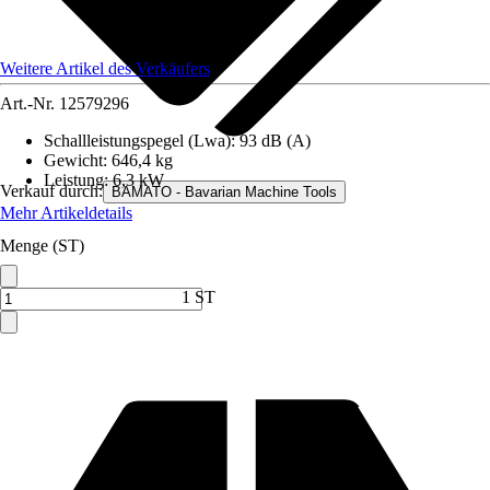
Weitere Artikel des Verkäufers
Art.-Nr.
12579296
Schallleistungspegel (Lwa)
:
93 dB (A)
Gewicht
:
646,4 kg
Leistung
:
6,3 kW
Verkauf durch:
BAMATO - Bavarian Machine Tools
Mehr Artikeldetails
Menge (ST)
1 ST