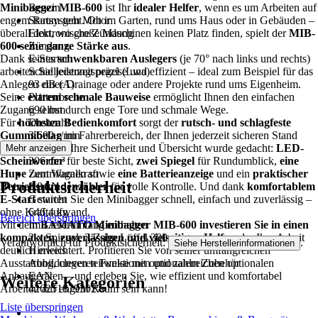
Minibagger MIB-600
Benzin
ist Ihr
idealer Helfer
, wenn es um Arbeiten auf
engem Raum geht. Ob im Garten, rund ums Haus oder in Gebäuden –
Startsystem Motor
überall dort, wo große Maschinen keinen Platz finden, spielt der
Elektronische Zündung
MIB-
600 seine ganze Stärke aus
Zündung
.
Dank seines
E-Starter
schwenkbaren Auslegers
(je 70° nach links und rechts)
arbeiten Sie jederzeit präzise und effizient – ideal zum Beispiel für das
Schallleistungspegel (Lwa)
Anlegen einer Drainage oder andere Projekte rund ums Eigenheim.
93 dB (A)
Seine
extrem schmale Bauweise
Plattenbreite
ermöglicht Ihnen den einfachen
Zugang selbst durch enge Tore und schmale Wege.
690 mm
Für
höchsten Bedienkomfort
Drehzahl
sorgt der
rutsch- und schlagfeste
Gummibelag
3.600 r/min
im Fahrerbereich, der Ihnen jederzeit sicheren Stand
bietet. Auch an Ihre Sicherheit und Übersicht wurde gedacht:
Hubraum
LED-
Mehr anzeigen
Scheinwerfer
306 cm³
für beste Sicht,
zwei Spiegel
für Rundumblick,
eine
Hupe
zum Warnen sowie
Zentrifugalkraft
eine Batterieanzeige
und ein
praktischer
Produktsicherheit
Betriebsstundenzähler
8,8 kN
für volle Kontrolle. Und dank
komfortablem
E-Start
Gewicht
starten Sie den Minibagger schnell, einfach und zuverlässig –
ohne Kraftaufwand.
646,4 kg
Bereich überspringen
Mit dem
Im Lieferumfang enthalten
BAMATO Minibagger MIB-600 investieren Sie in einen
kompakten, zuverlässigen und vielseitigen Helfer
2 x Spiegel, 3-Zahn Löffel 300 mm
, der Ihre Arbeit
Verantwortlich für Produktsicherheit:
.
Siehe Herstellerinformationen
deutlich erleichtert. Profitieren Sie von seiner umfangreichen
Hinweis
Ausstattung, cleveren Funktionen und zahlreichen optionalen
Abbildungen teilweise mit optionalem Zubehör
Anbaugeräten – und erleben Sie, wie effizient und komfortabel
EAN
Weitere Kategorien
Arbeiten auf engem Raum sein kann!
4262518793027
Liste überspringen