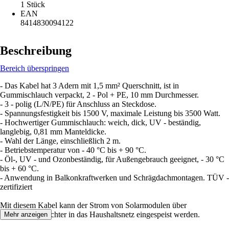
1 Stück
EAN
8414830094122
Beschreibung
Bereich überspringen
- Das Kabel hat 3 Adern mit 1,5 mm² Querschnitt, ist in
Gummischlauch verpackt, 2 - Pol + PE, 10 mm Durchmesser.
- 3 - polig (L/N/PE) für Anschluss an Steckdose.
- Spannungsfestigkeit bis 1500 V, maximale Leistung bis 3500 Watt.
- Hochwertiger Gummischlauch: weich, dick, UV - beständig,
langlebig, 0,81 mm Manteldicke.
- Wahl der Länge, einschließlich 2 m.
- Betriebstemperatur von - 40 °C bis + 90 °C.
- Öl-, UV - und Ozonbeständig, für Außengebrauch geeignet, - 30 °C
bis + 60 °C.
- Anwendung in Balkonkraftwerken und Schrägdachmontagen. TÜV -
zertifiziert
Mit diesem Kabel kann der Strom von Solarmodulen über
Mikrowechselrichter in das Haushaltsnetz eingespeist werden.
Mehr anzeigen