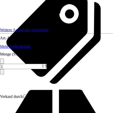
Weitere Artikel des Verkäufers
Art.-Nr.
12471592
Mehr Artikeldetails
Menge (ST)
1 ST
Verkauf durch:
Solargala