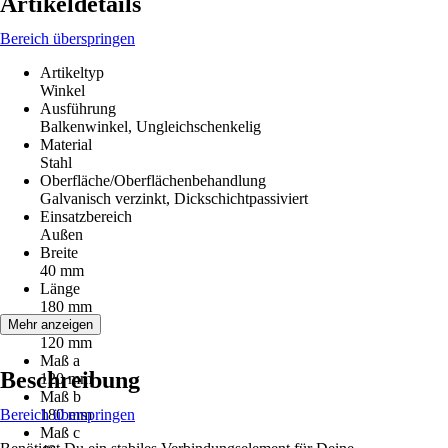
Artikeldetails
Bereich überspringen
Artikeltyp
Winkel
Ausführung
Balkenwinkel, Ungleichschenkelig
Material
Stahl
Oberfläche/Oberflächenbehandlung
Galvanisch verzinkt, Dickschichtpassiviert
Einsatzbereich
Außen
Breite
40 mm
Länge
180 mm
Tiefe
Mehr anzeigen
120 mm
Maß a
Beschreibung
120 mm
Maß b
Bereich überspringen
180 mm
Maß c