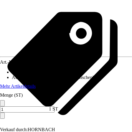
Art.-Nr.
10610096
Artikeltyp
:
Winkel
Ausführung
:
Balkenwinkel, Ungleichschenkelig
Mehr Artikeldetails
Menge (ST)
1 ST
Verkauf durch:
HORNBACH