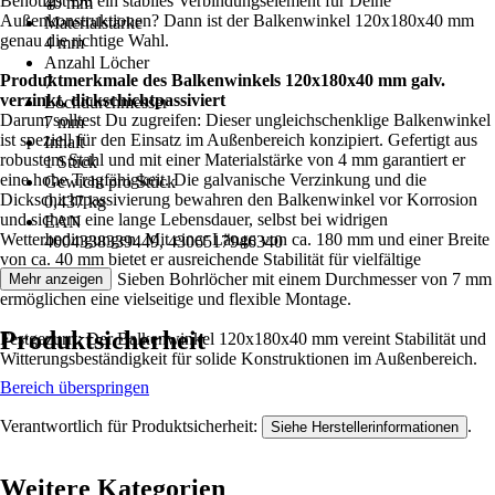
Benötigst Du ein stabiles Verbindungselement für Deine
40 mm
Außenkonstruktionen? Dann ist der Balkenwinkel 120x180x40 mm
Materialstärke
genau die richtige Wahl.
4 mm
Anzahl Löcher
Produktmerkmale des Balkenwinkels 120x180x40 mm galv.
7
verzinkt, dickschichtpassiviert
Lochdurchmesser
Darum solltest Du zugreifen: Dieser ungleichschenklige Balkenwinkel
7 mm
ist speziell für den Einsatz im Außenbereich konzipiert. Gefertigt aus
Inhalt
robustem Stahl und mit einer Materialstärke von 4 mm garantiert er
1 Stück
eine hohe Tragfähigkeit. Die galvanische Verzinkung und die
Gewicht pro Stück
Dickschichtpassivierung bewahren den Balkenwinkel vor Korrosion
0,437 kg
und sichern eine lange Lebensdauer, selbst bei widrigen
EAN
Wetterbedingungen. Mit einer Länge von ca. 180 mm und einer Breite
4004338339449, 4306517946340
von ca. 40 mm bietet er ausreichende Stabilität für vielfältige
Konstruktionen. Sieben Bohrlöcher mit einem Durchmesser von 7 mm
Mehr anzeigen
ermöglichen eine vielseitige und flexible Montage.
Produktsicherheit
Festgezurrt: Der Balkenwinkel 120x180x40 mm vereint Stabilität und
Witterungsbeständigkeit für solide Konstruktionen im Außenbereich.
Bereich überspringen
Verantwortlich für Produktsicherheit:
.
Siehe Herstellerinformationen
Weitere Kategorien