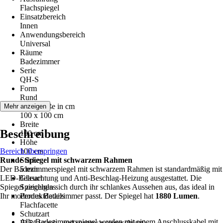
Flachspiegel
Einsatzbereich
Innen
Anwendungsbereich
Universal
Räume
Badezimmer
Serie
QH-S
Form
Rund
Nenngröße in cm
Mehr anzeigen
100 x 100 cm
Breite
Beschreibung
100 cm
Höhe
Bereich überspringen
100 cm
Runde Spiegel mit schwarzem Rahmen
Stärke
Der Badezimmerspiegel mit schwarzem Rahmen ist standardmäßig mit
5 mm
LED-Beleuchtung und Anti-Beschlag-Heizung ausgestattet. Die
Glasart
Spiegel zeichnen sich durch ihr schlankes Aussehen aus, das ideal in
Spiegelglas
Ihr modernes Badezimmer passt. Der Spiegel hat
Produktdetails
1880 Lumen
.
Flachfacette
Schutzart
Alle Badezimmerspiegel werden mit einem Anschlusskabel mit
IP 54 (staub- und spritzwassergeschützt)