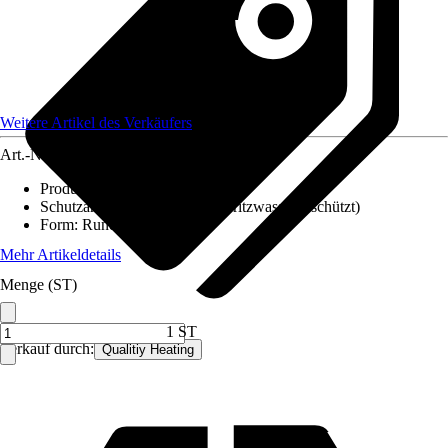
Weitere Artikel des Verkäufers
Art.-Nr.
12578776
Produktdetails
:
Flachfacette
Schutzart
:
IP 54 (staub- und spritzwassergeschützt)
Form
:
Rund
Mehr Artikeldetails
Menge (ST)
1 ST
Verkauf durch:
Qualitiy Heating