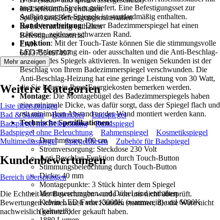
angespritztem Stecker geliefert. Eine Befestigungsset zur
Im Lieferumfang enthalten
Aufhängung des Spiegels ist standardmäßig enthalten.
Spiegel und Befestigungsmaterialien
Randverarbeitung
: Dieser Badezimmerspiegel hat einen
Im Lieferumfang enthalten
schönen, zeitlosen schwarzen Rand.
Befestigungsmaterial
Funktion
: Mit der Touch-Taste können Sie die stimmungsvolle
EAN
LED-Beleuchtung ein- oder ausschalten und die Anti-Beschlag-
6013755467497
Heizung des Spiegels aktivieren. In wenigen Sekunden ist der
Mehr anzeigen
Beschlag von Ihrem Badezimmerspiegel verschwunden. Die
Anti-Beschlag-Heizung hat eine geringe Leistung von 30 Watt,
Weitere Kategorien
die Sie kaum in Ihren Energiekosten bemerken werden.
Montage
: Die Montagebügel des Badezimmerspiegels haben
eine minimale Dicke, was dafür sorgt, dass der Spiegel flach und
Liste überspringen
mit minimalem Abstand an der Wand montiert werden kann.
Bad & Sanitär
Badmöbel
Badspiegel
Technische Spezifikationen
:
Badspiegel mit Beleuchtung
Rundspiegel
Badspiegel ohne Beleuchtung
Rahmenspiegel
Kosmetikspiegel
Durchmesser: 100 cm
Multimediaspiegel
Spiegelfliesen
Zubehör für Badspiegel
Stromversorgung: Steckdose 230 Volt
Kundenbewertungen
Anti-Beschlag-Funktion durch Touch-Button
Stimmungsbeleuchtung durch Touch-Button
Dicke: 40 mm
Bereich überspringen
Montagepunkte: 3 Stück hinter dem Spiegel
Montageschrauben und Dübel sind enthalten
Die Echtheit der Bewertungen wurde von uns nicht überprüft.
Kelvin LED-Farbe: 3000K (warmweiß) und 6000K
Bewertungen können auch von Kunden stammen, die die Ware nicht
(kaltweiß)
nachweislich genutzt oder gekauft haben.
1880 Lumen